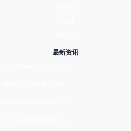
隐私协议
应用权限
联系我们
最新资讯
在美国如何看腾讯体育？海外党解锁NBA欧洲杯直播的终极攻略
在国外如何看B站动漫？别让地区限制打断你的追番节奏
海外看爱奇艺破解？别瞎试了，这才是留学生华人追剧看球的正确打开方式
央视影音海外地区限制播放怎么办？海外党亲测有效的回国加速指南