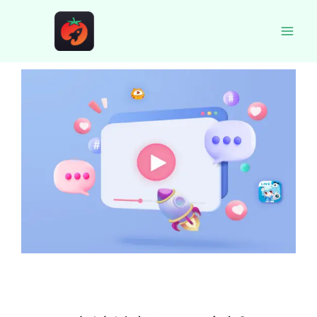
跳
至
Main
内
容
Men