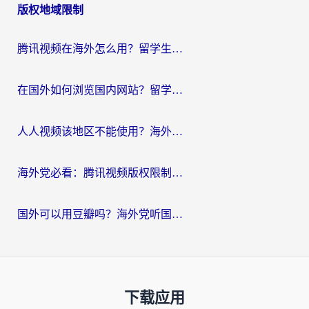
版权地域限制
腾讯视频在海外怎么用？留学生亲测有效的回国加速器攻略
在国外如何浏览国内网站？留学生&海外华人的无缝访问指南
人人视频该地区不能使用？海外党追剧看片的终极解决方案来了
海外党必看：腾讯视频版权限制怎么破？3步让你轻松追剧
国外可以用豆瓣吗？海外党听国内音乐听书的实用指南
下载应用