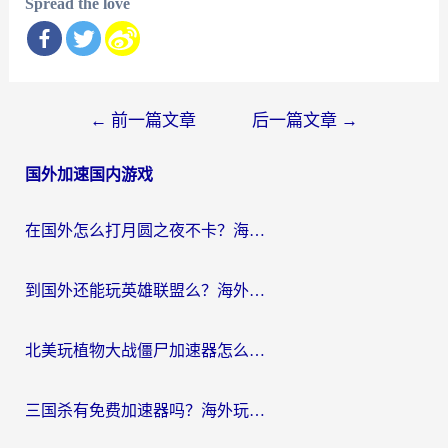
Spread the love
文
←
前一篇文章
后一篇文章
→
章
国外加速国内游戏
导
航
在国外怎么打月圆之夜不卡？海外玩家国服游戏加速终极指南（附巴西英国游戏适配方案）
到国外还能玩英雄联盟么？海外玩家国服游戏畅玩终极指南
北美玩植物大战僵尸加速器怎么选？2026海外党必看的国服游戏加速指南
三国杀有免费加速器吗？海外玩家国服畅玩终极指南（附泰国南非专属解决方案）