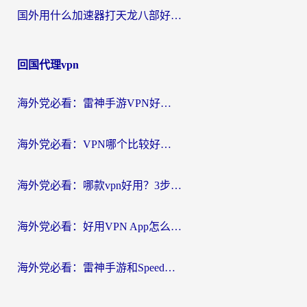
国外用什么加速器打天龙八部好？2026海外玩家国服游戏加速全攻略
回国代理vpn
海外党必看：雷神手游VPN好用吗？和天速回国VPN对比哪个回国效果更好？附实用加速器选择指南
海外党必看：VPN哪个比较好用？3分钟找到适合你的回国加速方案
海外党必看：哪款vpn好用？3步选对回国加速器，无缝刷剧玩游戏
海外党必看：好用VPN App怎么选？3步教你无缝访问国内资源
海外党必看：雷神手游和SpeedCN好用吗？3招选对回国加速器无缝刷国内资源