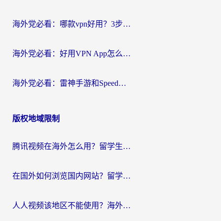
海外党必看：哪款vpn好用？3步选对回国加速器，无缝刷剧玩游戏
海外党必看：好用VPN App怎么选？3步教你无缝访问国内资源
海外党必看：雷神手游和SpeedCN好用吗？3招选对回国加速器无缝刷国内资源
版权地域限制
腾讯视频在海外怎么用？留学生亲测有效的回国加速器攻略
在国外如何浏览国内网站？留学生&海外华人的无缝访问指南
人人视频该地区不能使用？海外党追剧看片的终极解决方案来了