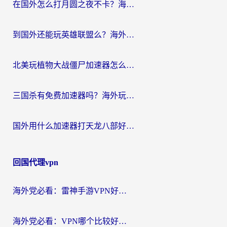
在国外怎么打月圆之夜不卡？海外玩家国服游戏加速终极指南（附巴西英国游戏适配方案）
到国外还能玩英雄联盟么？海外玩家国服游戏畅玩终极指南
北美玩植物大战僵尸加速器怎么选？2026海外党必看的国服游戏加速指南
三国杀有免费加速器吗？海外玩家国服畅玩终极指南（附泰国南非专属解决方案）
国外用什么加速器打天龙八部好？2026海外玩家国服游戏加速全攻略
回国代理vpn
海外党必看：雷神手游VPN好用吗？和天速回国VPN对比哪个回国效果更好？附实用加速器选择指南
海外党必看：VPN哪个比较好用？3分钟找到适合你的回国加速方案