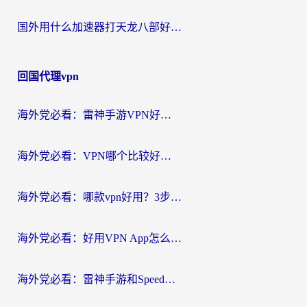
国外用什么加速器打天龙八部好？2026海外玩家国服游戏加速全攻略
回国代理vpn
海外党必看：雷神手游VPN好用吗？和天速回国VPN对比哪个回国效果更好？附实用加速器选择指南
海外党必看：VPN哪个比较好用？3分钟找到适合你的回国加速方案
海外党必看：哪款vpn好用？3步选对回国加速器，无缝刷剧玩游戏
海外党必看：好用VPN App怎么选？3步教你无缝访问国内资源
海外党必看：雷神手游和SpeedCN好用吗？3招选对回国加速器无缝刷国内资源