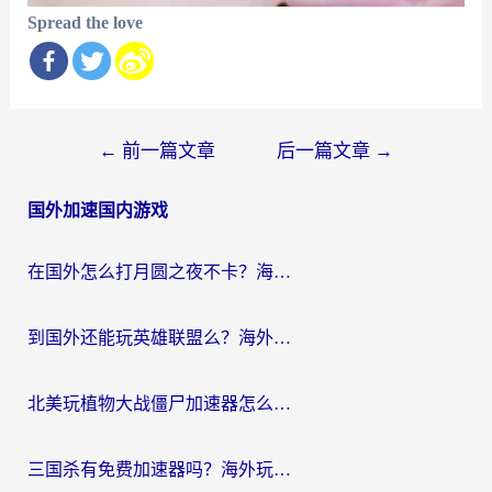
Spread the love
文
←
前一篇文章
后一篇文章
→
章
国外加速国内游戏
导
航
在国外怎么打月圆之夜不卡？海外玩家国服游戏加速终极指南（附巴西英国游戏适配方案）
到国外还能玩英雄联盟么？海外玩家国服游戏畅玩终极指南
北美玩植物大战僵尸加速器怎么选？2026海外党必看的国服游戏加速指南
三国杀有免费加速器吗？海外玩家国服畅玩终极指南（附泰国南非专属解决方案）