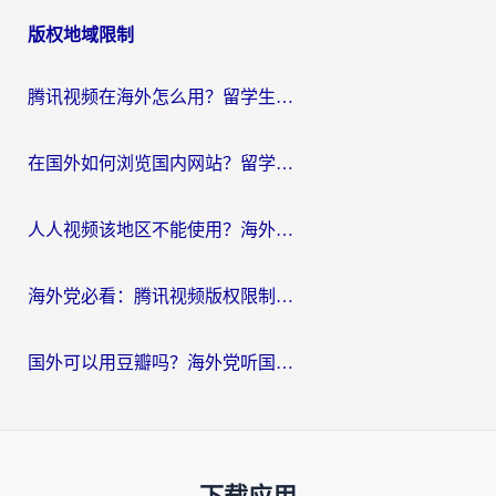
版权地域限制
腾讯视频在海外怎么用？留学生亲测有效的回国加速器攻略
在国外如何浏览国内网站？留学生&海外华人的无缝访问指南
人人视频该地区不能使用？海外党追剧看片的终极解决方案来了
海外党必看：腾讯视频版权限制怎么破？3步让你轻松追剧
国外可以用豆瓣吗？海外党听国内音乐听书的实用指南