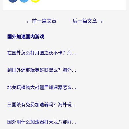
文
←
前一篇文章
后一篇文章
→
章
国外加速国内游戏
导
航
在国外怎么打月圆之夜不卡？海外玩家国服游戏加速终极指南（附巴西英国游戏适配方案）
到国外还能玩英雄联盟么？海外玩家国服游戏畅玩终极指南
北美玩植物大战僵尸加速器怎么选？2026海外党必看的国服游戏加速指南
三国杀有免费加速器吗？海外玩家国服畅玩终极指南（附泰国南非专属解决方案）
国外用什么加速器打天龙八部好？2026海外玩家国服游戏加速全攻略