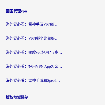
回国代理vpn
海外党必看：雷神手游VPN好用吗？和天速回国VPN对比哪个回国效果更好？附实用加速器选择指南
海外党必看：VPN哪个比较好用？3分钟找到适合你的回国加速方案
海外党必看：哪款vpn好用？3步选对回国加速器，无缝刷剧玩游戏
海外党必看：好用VPN App怎么选？3步教你无缝访问国内资源
海外党必看：雷神手游和SpeedCN好用吗？3招选对回国加速器无缝刷国内资源
版权地域限制