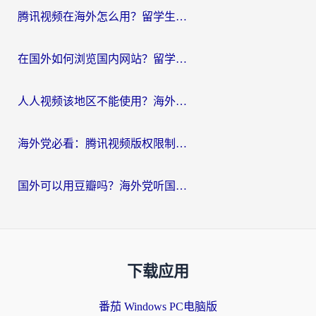
腾讯视频在海外怎么用？留学生亲测有效的回国加速器攻略
在国外如何浏览国内网站？留学生&海外华人的无缝访问指南
人人视频该地区不能使用？海外党追剧看片的终极解决方案来了
海外党必看：腾讯视频版权限制怎么破？3步让你轻松追剧
国外可以用豆瓣吗？海外党听国内音乐听书的实用指南
下载应用
番茄 Windows PC电脑版