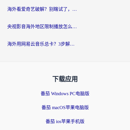
海外看爱奇艺破解？别瞎试了，这才是留学生华人追剧看球的正确打开方式
央视影音海外地区限制播放怎么办？海外党亲测有效的回国加速指南
海外用网易云音乐总卡？3步解决版权限制+卡顿，还能听喜马拉雅！
下载应用
番茄 Windows PC电脑版
番茄 macOS苹果电脑版
番茄 ios苹果手机版