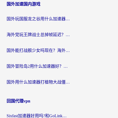
国外加速国内游戏
导
航
国外玩国服龙之谷用什么加速器最好？一份给海外游子的终极指南
海外党玩王牌战士总掉帧延迟？这份王牌战士延迟加速器终极指南救你命
国外能打战舰少女吗现在？海外玩家的国服游戏加速终极指南
国外冒险岛2用什么加速器好？海外党国服游戏畅玩全攻略（附鸣潮哈利波特加速技巧）
国外用什么加速器打植物大战僵尸好？海外党国服游戏加速终极指南
回国代理vpn
Sixfast加速器好用吗?和GoLink加速器对比哪个回国效果更好?海外党亲测实用指南