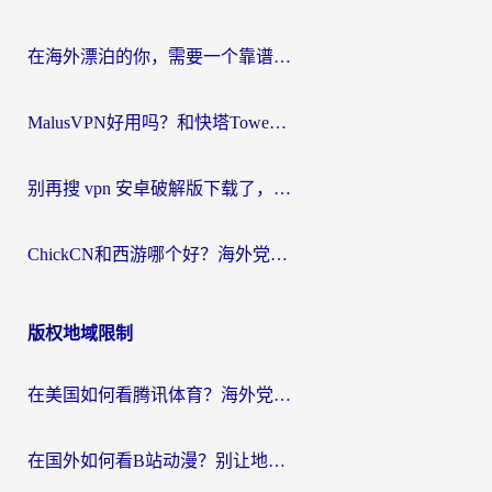
在海外漂泊的你，需要一个靠谱的“回国机场”
MalusVPN好用吗？和快塔TowerFastVPN对比哪个回国效果更好？海外党亲测实用指南
别再搜 vpn 安卓破解版下载了，海外党回国上网的正确姿势在这里
ChickCN和西游哪个好？海外党2026亲测回国加速器选择指南（附expressvpn中国对比）
版权地域限制
在美国如何看腾讯体育？海外党解锁NBA欧洲杯直播的终极攻略
在国外如何看B站动漫？别让地区限制打断你的追番节奏