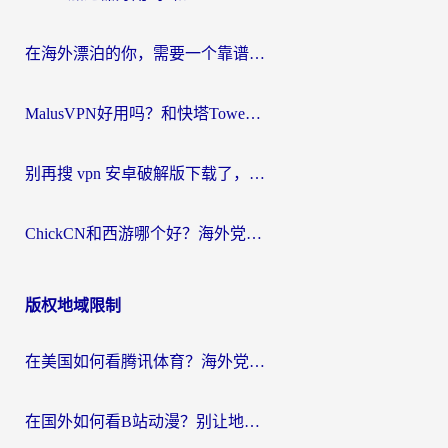
在海外漂泊的你，需要一个靠谱的“回国机场”
MalusVPN好用吗？和快塔TowerFastVPN对比哪个回国效果更好？海外党亲测实用指南
别再搜 vpn 安卓破解版下载了，海外党回国上网的正确姿势在这里
ChickCN和西游哪个好？海外党2026亲测回国加速器选择指南（附expressvpn中国对比）
版权地域限制
在美国如何看腾讯体育？海外党解锁NBA欧洲杯直播的终极攻略
在国外如何看B站动漫？别让地区限制打断你的追番节奏