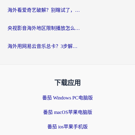
海外看爱奇艺破解？别瞎试了，这才是留学生华人追剧看球的正确打开方式
央视影音海外地区限制播放怎么办？海外党亲测有效的回国加速指南
海外用网易云音乐总卡？3步解决版权限制+卡顿，还能听喜马拉雅！
下载应用
番茄 Windows PC电脑版
番茄 macOS苹果电脑版
番茄 ios苹果手机版