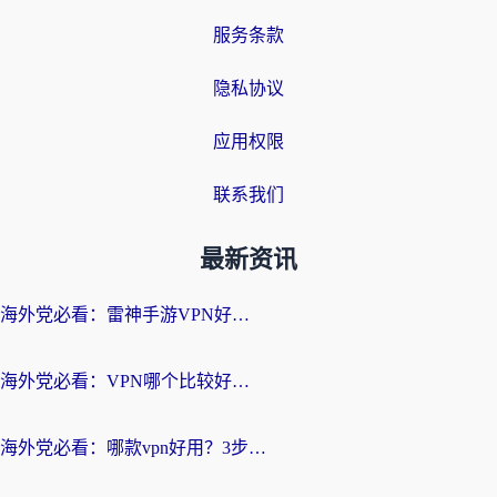
服务条款
隐私协议
应用权限
联系我们
最新资讯
海外党必看：雷神手游VPN好用吗？和天速回国VPN对比哪个回国效果更好？附实用加速器选择指南
海外党必看：VPN哪个比较好用？3分钟找到适合你的回国加速方案
海外党必看：哪款vpn好用？3步选对回国加速器，无缝刷剧玩游戏