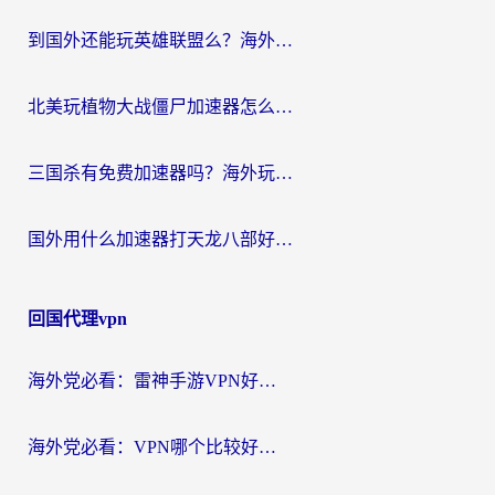
到国外还能玩英雄联盟么？海外玩家国服游戏畅玩终极指南
北美玩植物大战僵尸加速器怎么选？2026海外党必看的国服游戏加速指南
三国杀有免费加速器吗？海外玩家国服畅玩终极指南（附泰国南非专属解决方案）
国外用什么加速器打天龙八部好？2026海外玩家国服游戏加速全攻略
回国代理vpn
海外党必看：雷神手游VPN好用吗？和天速回国VPN对比哪个回国效果更好？附实用加速器选择指南
海外党必看：VPN哪个比较好用？3分钟找到适合你的回国加速方案