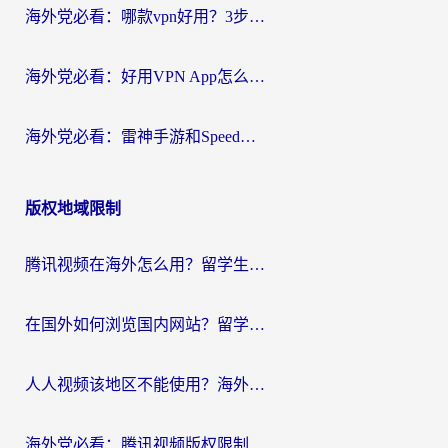
海外党必看：哪款vpn好用？3步选对回国加速器，无缝刷剧玩游戏
海外党必看：好用VPN App怎么选？3步教你无缝访问国内资源
海外党必看：雷神手游和SpeedCN好用吗？3招选对回国加速器无缝刷国内资源
版权地域限制
腾讯视频在海外怎么用？留学生亲测有效的回国加速器攻略
在国外如何浏览国内网站？留学生&海外华人的无缝访问指南
人人视频该地区不能使用？海外党追剧看片的终极解决方案来了
海外党必看：腾讯视频版权限制怎么破？3步让你轻松追剧