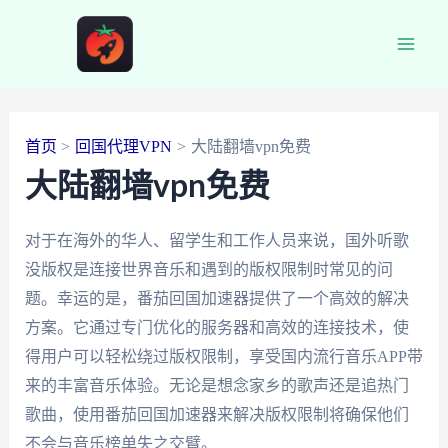
跳
至
Main
内
容
Men
首页
回国代理VPN
大陆翻墙vpn免费
大陆翻墙vpn免费
对于在海外的华人、留学生和工作人员来说，国外听歌
没版权是连接世界音乐和遇到的版权限制时常见的问
题。幸运的是，番茄回国加速器提供了一个高效的解决
方案。它通过专门优化的服务器和高效的连接技术，使
得用户可以轻松绕过版权限制，享受国内流行音乐APP带
来的丰富音乐体验。无论是想念家乡的歌声还是追热门
歌曲，使用番茄回国加速器来解决版权限制将确保他们
不会与音乐榜单失之交臂。