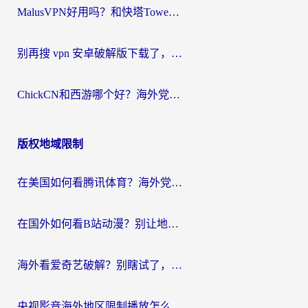
MalusVPN好用吗？和快塔TowerFastVPN对比哪个回国效果更好？海外党亲测实用指南
别再搜 vpn 安卓破解版下载了，海外党回国上网的正确姿势在这里
ChickCN和西游哪个好？海外党2026亲测回国加速器选择指南（附expressvpn中国对比）
版权地域限制
在美国如何看腾讯体育？海外党解锁NBA欧洲杯直播的终极攻略
在国外如何看B站动漫？别让地区限制打断你的追番节奏
海外看爱奇艺破解？别瞎试了，这才是留学生华人追剧看球的正确打开方式
央视影音海外地区限制播放怎么办？海外党亲测有效的回国加速指南