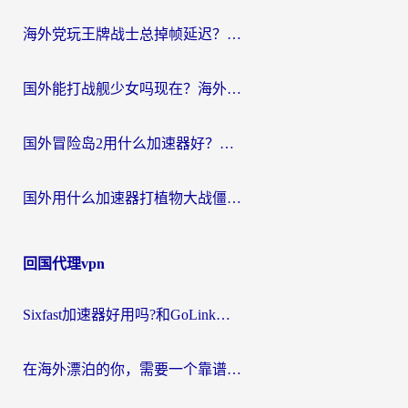
海外党玩王牌战士总掉帧延迟？这份王牌战士延迟加速器终极指南救你命
国外能打战舰少女吗现在？海外玩家的国服游戏加速终极指南
国外冒险岛2用什么加速器好？海外党国服游戏畅玩全攻略（附鸣潮哈利波特加速技巧）
国外用什么加速器打植物大战僵尸好？海外党国服游戏加速终极指南
回国代理vpn
Sixfast加速器好用吗?和GoLink加速器对比哪个回国效果更好?海外党亲测实用指南
在海外漂泊的你，需要一个靠谱的“回国机场”