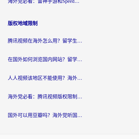
海外党必看：雷神手游和SpeedCN好用吗？3招选对回国加速器无缝刷国内资源
版权地域限制
腾讯视频在海外怎么用？留学生亲测有效的回国加速器攻略
在国外如何浏览国内网站？留学生&海外华人的无缝访问指南
人人视频该地区不能使用？海外党追剧看片的终极解决方案来了
海外党必看：腾讯视频版权限制怎么破？3步让你轻松追剧
国外可以用豆瓣吗？海外党听国内音乐听书的实用指南