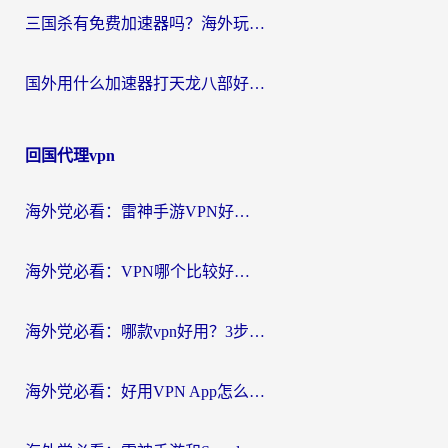
三国杀有免费加速器吗？海外玩家国服畅玩终极指南（附泰国南非专属解决方案）
国外用什么加速器打天龙八部好？2026海外玩家国服游戏加速全攻略
回国代理vpn
海外党必看：雷神手游VPN好用吗？和天速回国VPN对比哪个回国效果更好？附实用加速器选择指南
海外党必看：VPN哪个比较好用？3分钟找到适合你的回国加速方案
海外党必看：哪款vpn好用？3步选对回国加速器，无缝刷剧玩游戏
海外党必看：好用VPN App怎么选？3步教你无缝访问国内资源