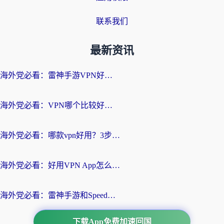
联系我们
最新资讯
海外党必看：雷神手游VPN好用吗？和天速回国VPN对比哪个回国效果更好？附实用加速器选择指南
海外党必看：VPN哪个比较好用？3分钟找到适合你的回国加速方案
海外党必看：哪款vpn好用？3步选对回国加速器，无缝刷剧玩游戏
海外党必看：好用VPN App怎么选？3步教你无缝访问国内资源
海外党必看：雷神手游和SpeedCN好用吗？3招选对回国加速器无缝刷国内资源
下载App免费加速回国