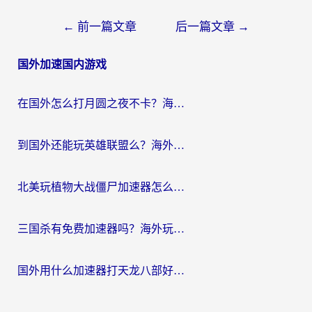
文
←
前一篇文章
后一篇文章
→
章
国外加速国内游戏
导
航
在国外怎么打月圆之夜不卡？海外玩家国服游戏加速终极指南（附巴西英国游戏适配方案）
到国外还能玩英雄联盟么？海外玩家国服游戏畅玩终极指南
北美玩植物大战僵尸加速器怎么选？2026海外党必看的国服游戏加速指南
三国杀有免费加速器吗？海外玩家国服畅玩终极指南（附泰国南非专属解决方案）
国外用什么加速器打天龙八部好？2026海外玩家国服游戏加速全攻略