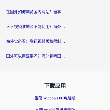
在国外如何浏览国内网站？留学生&海外华人的无缝访问指南
人人视频该地区不能使用？海外党追剧看片的终极解决方案来了
海外党必看：腾讯视频版权限制怎么破？3步让你轻松追剧
国外可以用豆瓣吗？海外党听国内音乐听书的实用指南
下载应用
番茄 Windows PC电脑版
番茄 macOS苹果电脑版