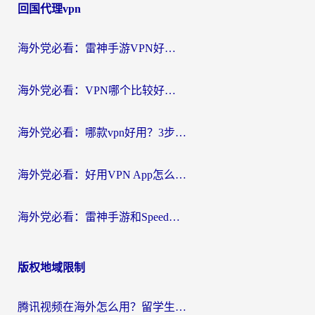
回国代理vpn
海外党必看：雷神手游VPN好用吗？和天速回国VPN对比哪个回国效果更好？附实用加速器选择指南
海外党必看：VPN哪个比较好用？3分钟找到适合你的回国加速方案
海外党必看：哪款vpn好用？3步选对回国加速器，无缝刷剧玩游戏
海外党必看：好用VPN App怎么选？3步教你无缝访问国内资源
海外党必看：雷神手游和SpeedCN好用吗？3招选对回国加速器无缝刷国内资源
版权地域限制
腾讯视频在海外怎么用？留学生亲测有效的回国加速器攻略