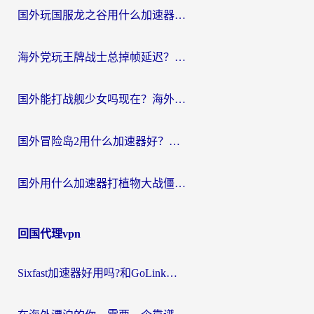
国外玩国服龙之谷用什么加速器最好？一份给海外游子的终极指南
海外党玩王牌战士总掉帧延迟？这份王牌战士延迟加速器终极指南救你命
国外能打战舰少女吗现在？海外玩家的国服游戏加速终极指南
国外冒险岛2用什么加速器好？海外党国服游戏畅玩全攻略（附鸣潮哈利波特加速技巧）
国外用什么加速器打植物大战僵尸好？海外党国服游戏加速终极指南
回国代理vpn
Sixfast加速器好用吗?和GoLink加速器对比哪个回国效果更好?海外党亲测实用指南