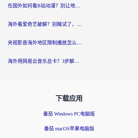
在国外如何看B站动漫？别让地区限制打断你的追番节奏
海外看爱奇艺破解？别瞎试了，这才是留学生华人追剧看球的正确打开方式
央视影音海外地区限制播放怎么办？海外党亲测有效的回国加速指南
海外用网易云音乐总卡？3步解决版权限制+卡顿，还能听喜马拉雅！
下载应用
番茄 Windows PC电脑版
番茄 macOS苹果电脑版