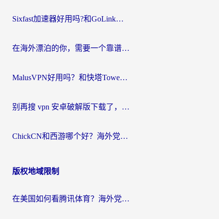
Sixfast加速器好用吗?和GoLink加速器对比哪个回国效果更好?海外党亲测实用指南
在海外漂泊的你，需要一个靠谱的“回国机场”
MalusVPN好用吗？和快塔TowerFastVPN对比哪个回国效果更好？海外党亲测实用指南
别再搜 vpn 安卓破解版下载了，海外党回国上网的正确姿势在这里
ChickCN和西游哪个好？海外党2026亲测回国加速器选择指南（附expressvpn中国对比）
版权地域限制
在美国如何看腾讯体育？海外党解锁NBA欧洲杯直播的终极攻略