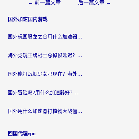
文
←
前一篇文章
后一篇文章
→
章
国外加速国内游戏
导
航
国外玩国服龙之谷用什么加速器最好？一份给海外游子的终极指南
海外党玩王牌战士总掉帧延迟？这份王牌战士延迟加速器终极指南救你命
国外能打战舰少女吗现在？海外玩家的国服游戏加速终极指南
国外冒险岛2用什么加速器好？海外党国服游戏畅玩全攻略（附鸣潮哈利波特加速技巧）
国外用什么加速器打植物大战僵尸好？海外党国服游戏加速终极指南
回国代理vpn