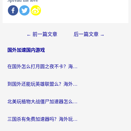
Spread the love
文
←
前一篇文章
后一篇文章
→
章
国外加速国内游戏
导
航
在国外怎么打月圆之夜不卡？海外玩家国服游戏加速终极指南（附巴西英国游戏适配方案）
到国外还能玩英雄联盟么？海外玩家国服游戏畅玩终极指南
北美玩植物大战僵尸加速器怎么选？2026海外党必看的国服游戏加速指南
三国杀有免费加速器吗？海外玩家国服畅玩终极指南（附泰国南非专属解决方案）