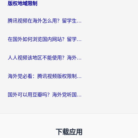
版权地域限制
腾讯视频在海外怎么用？留学生亲测有效的回国加速器攻略
在国外如何浏览国内网站？留学生&海外华人的无缝访问指南
人人视频该地区不能使用？海外党追剧看片的终极解决方案来了
海外党必看：腾讯视频版权限制怎么破？3步让你轻松追剧
国外可以用豆瓣吗？海外党听国内音乐听书的实用指南
下载应用