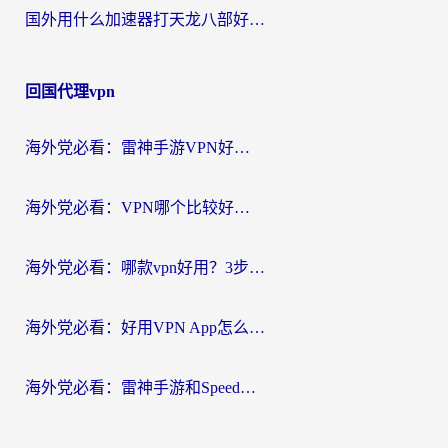
国外用什么加速器打天龙八部好？2026海外玩家国服游戏加速全攻略
回国代理vpn
海外党必看：雷神手游VPN好用吗？和天速回国VPN对比哪个回国效果更好？附实用加速器选择指南
海外党必看：VPN哪个比较好用？3分钟找到适合你的回国加速方案
海外党必看：哪款vpn好用？3步选对回国加速器，无缝刷剧玩游戏
海外党必看：好用VPN App怎么选？3步教你无缝访问国内资源
海外党必看：雷神手游和SpeedCN好用吗？3招选对回国加速器无缝刷国内资源