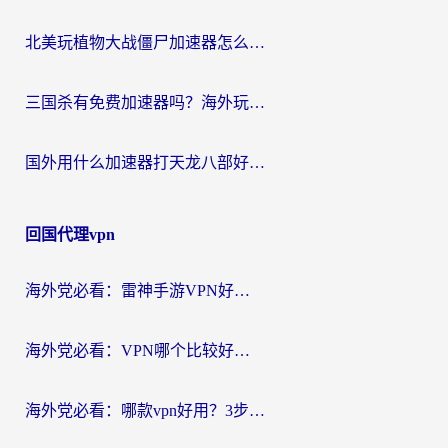
北美玩植物大战僵尸加速器怎么选？2026海外党必看的国服游戏加速指南
三国杀有免费加速器吗？海外玩家国服畅玩终极指南（附泰国南非专属解决方案）
国外用什么加速器打天龙八部好？2026海外玩家国服游戏加速全攻略
回国代理vpn
海外党必看：雷神手游VPN好用吗？和天速回国VPN对比哪个回国效果更好？附实用加速器选择指南
海外党必看：VPN哪个比较好用？3分钟找到适合你的回国加速方案
海外党必看：哪款vpn好用？3步选对回国加速器，无缝刷剧玩游戏