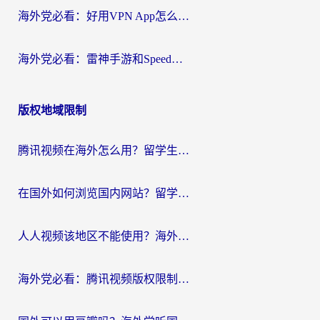
海外党必看：好用VPN App怎么选？3步教你无缝访问国内资源
海外党必看：雷神手游和SpeedCN好用吗？3招选对回国加速器无缝刷国内资源
版权地域限制
腾讯视频在海外怎么用？留学生亲测有效的回国加速器攻略
在国外如何浏览国内网站？留学生&海外华人的无缝访问指南
人人视频该地区不能使用？海外党追剧看片的终极解决方案来了
海外党必看：腾讯视频版权限制怎么破？3步让你轻松追剧