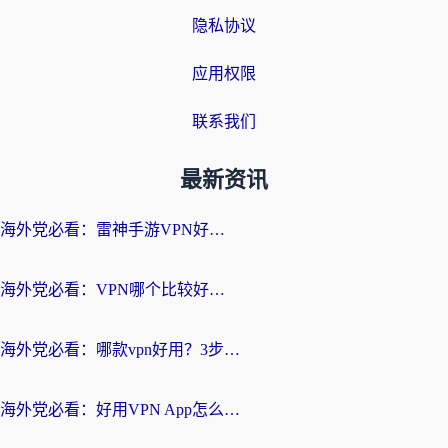
隐私协议
应用权限
联系我们
最新资讯
海外党必看：雷神手游VPN好用吗？和天速回国VPN对比哪个回国效果更好？附实用加速器选择指南
海外党必看：VPN哪个比较好用？3分钟找到适合你的回国加速方案
海外党必看：哪款vpn好用？3步选对回国加速器，无缝刷剧玩游戏
海外党必看：好用VPN App怎么选？3步教你无缝访问国内资源