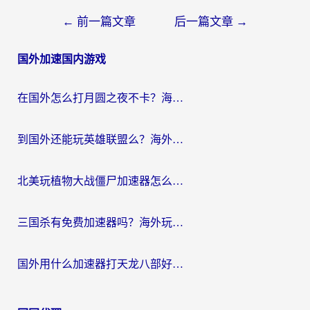
文
←
前一篇文章
后一篇文章
→
章
国外加速国内游戏
导
航
在国外怎么打月圆之夜不卡？海外玩家国服游戏加速终极指南（附巴西英国游戏适配方案）
到国外还能玩英雄联盟么？海外玩家国服游戏畅玩终极指南
北美玩植物大战僵尸加速器怎么选？2026海外党必看的国服游戏加速指南
三国杀有免费加速器吗？海外玩家国服畅玩终极指南（附泰国南非专属解决方案）
国外用什么加速器打天龙八部好？2026海外玩家国服游戏加速全攻略