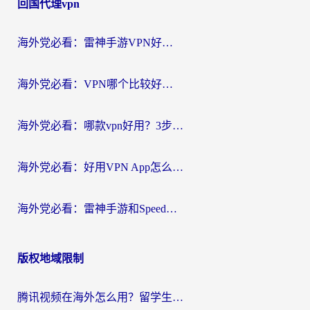
回国代理vpn
海外党必看：雷神手游VPN好用吗？和天速回国VPN对比哪个回国效果更好？附实用加速器选择指南
海外党必看：VPN哪个比较好用？3分钟找到适合你的回国加速方案
海外党必看：哪款vpn好用？3步选对回国加速器，无缝刷剧玩游戏
海外党必看：好用VPN App怎么选？3步教你无缝访问国内资源
海外党必看：雷神手游和SpeedCN好用吗？3招选对回国加速器无缝刷国内资源
版权地域限制
腾讯视频在海外怎么用？留学生亲测有效的回国加速器攻略