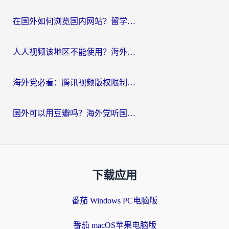
在国外如何浏览国内网站？留学生&海外华人的无缝访问指南
人人视频该地区不能使用？海外党追剧看片的终极解决方案来了
海外党必看：腾讯视频版权限制怎么破？3步让你轻松追剧
国外可以用豆瓣吗？海外党听国内音乐听书的实用指南
下载应用
番茄 Windows PC电脑版
番茄 macOS苹果电脑版