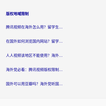
版权地域限制
腾讯视频在海外怎么用？留学生亲测有效的回国加速器攻略
在国外如何浏览国内网站？留学生&海外华人的无缝访问指南
人人视频该地区不能使用？海外党追剧看片的终极解决方案来了
海外党必看：腾讯视频版权限制怎么破？3步让你轻松追剧
国外可以用豆瓣吗？海外党听国内音乐听书的实用指南