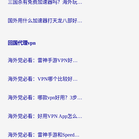
三国杀有免费加速器吗？海外玩家国服畅玩终极指南（附泰国南非专属解决方案）
国外用什么加速器打天龙八部好？2026海外玩家国服游戏加速全攻略
回国代理vpn
海外党必看：雷神手游VPN好用吗？和天速回国VPN对比哪个回国效果更好？附实用加速器选择指南
海外党必看：VPN哪个比较好用？3分钟找到适合你的回国加速方案
海外党必看：哪款vpn好用？3步选对回国加速器，无缝刷剧玩游戏
海外党必看：好用VPN App怎么选？3步教你无缝访问国内资源
海外党必看：雷神手游和SpeedCN好用吗？3招选对回国加速器无缝刷国内资源