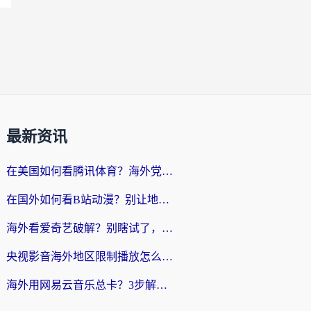
最新资讯
在美国如何看腾讯体育？海外党解锁NBA欧洲杯直播的终极攻略
在国外如何看B站动漫？别让地区限制打断你的追番节奏
海外看爱奇艺破解？别瞎试了，这才是留学生华人追剧看球的正确打开方式
央视影音海外地区限制播放怎么办？海外党亲测有效的回国加速指南
海外用网易云音乐总卡？3步解决版权限制+卡顿，还能听喜马拉雅！