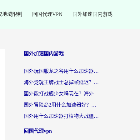
权地域限制
回国代理VPN
国外加速国内游戏
国外加速国内游戏
国外玩国服龙之谷用什么加速器最好？一份给海外游子的终极指南
海外党玩王牌战士总掉帧延迟？这份王牌战士延迟加速器终极指南救你命
国外能打战舰少女吗现在？海外玩家的国服游戏加速终极指南
国外冒险岛2用什么加速器好？海外党国服游戏畅玩全攻略（附鸣潮哈利波特加速技巧）
国外用什么加速器打植物大战僵尸好？海外党国服游戏加速终极指南
回国代理vpn