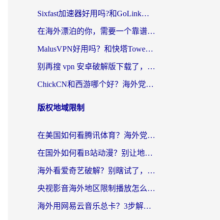
Sixfast加速器好用吗?和GoLink加速器对比哪个回国效果更好?海外党亲测实用指南
在海外漂泊的你，需要一个靠谱的“回国机场”
MalusVPN好用吗？和快塔TowerFastVPN对比哪个回国效果更好？海外党亲测实用指南
别再搜 vpn 安卓破解版下载了，海外党回国上网的正确姿势在这里
ChickCN和西游哪个好？海外党2026亲测回国加速器选择指南（附expressvpn中国对比）
版权地域限制
在美国如何看腾讯体育？海外党解锁NBA欧洲杯直播的终极攻略
在国外如何看B站动漫？别让地区限制打断你的追番节奏
海外看爱奇艺破解？别瞎试了，这才是留学生华人追剧看球的正确打开方式
央视影音海外地区限制播放怎么办？海外党亲测有效的回国加速指南
海外用网易云音乐总卡？3步解决版权限制+卡顿，还能听喜马拉雅！