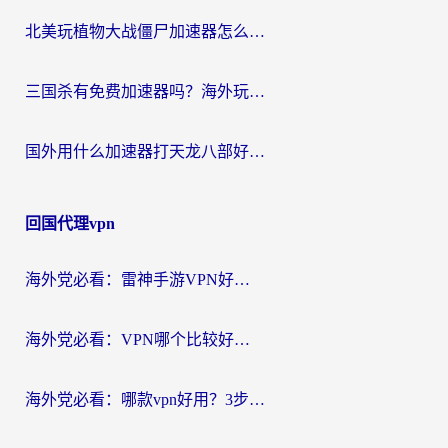
北美玩植物大战僵尸加速器怎么选？2026海外党必看的国服游戏加速指南
三国杀有免费加速器吗？海外玩家国服畅玩终极指南（附泰国南非专属解决方案）
国外用什么加速器打天龙八部好？2026海外玩家国服游戏加速全攻略
回国代理vpn
海外党必看：雷神手游VPN好用吗？和天速回国VPN对比哪个回国效果更好？附实用加速器选择指南
海外党必看：VPN哪个比较好用？3分钟找到适合你的回国加速方案
海外党必看：哪款vpn好用？3步选对回国加速器，无缝刷剧玩游戏