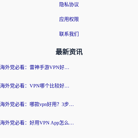
隐私协议
应用权限
联系我们
最新资讯
海外党必看：雷神手游VPN好用吗？和天速回国VPN对比哪个回国效果更好？附实用加速器选择指南
海外党必看：VPN哪个比较好用？3分钟找到适合你的回国加速方案
海外党必看：哪款vpn好用？3步选对回国加速器，无缝刷剧玩游戏
海外党必看：好用VPN App怎么选？3步教你无缝访问国内资源