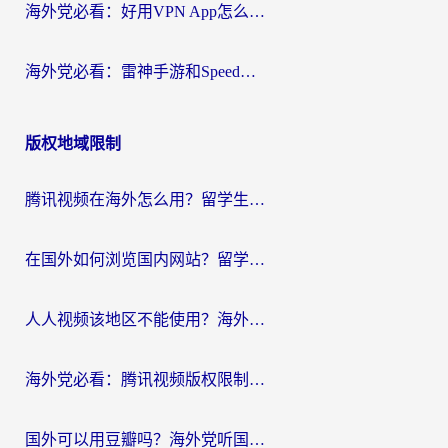
海外党必看：好用VPN App怎么选？3步教你无缝访问国内资源
海外党必看：雷神手游和SpeedCN好用吗？3招选对回国加速器无缝刷国内资源
版权地域限制
腾讯视频在海外怎么用？留学生亲测有效的回国加速器攻略
在国外如何浏览国内网站？留学生&海外华人的无缝访问指南
人人视频该地区不能使用？海外党追剧看片的终极解决方案来了
海外党必看：腾讯视频版权限制怎么破？3步让你轻松追剧
国外可以用豆瓣吗？海外党听国内音乐听书的实用指南