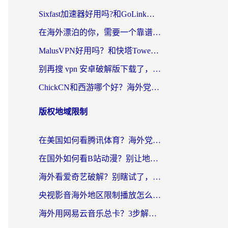
Sixfast加速器好用吗?和GoLink加速器对比哪个回国效果更好?海外党亲测实用指南
在海外漂泊的你，需要一个靠谱的“回国机场”
MalusVPN好用吗？和快塔TowerFastVPN对比哪个回国效果更好？海外党亲测实用指南
别再搜 vpn 安卓破解版下载了，海外党回国上网的正确姿势在这里
ChickCN和西游哪个好？海外党2026亲测回国加速器选择指南（附expressvpn中国对比）
版权地域限制
在美国如何看腾讯体育？海外党解锁NBA欧洲杯直播的终极攻略
在国外如何看B站动漫？别让地区限制打断你的追番节奏
海外看爱奇艺破解？别瞎试了，这才是留学生华人追剧看球的正确打开方式
央视影音海外地区限制播放怎么办？海外党亲测有效的回国加速指南
海外用网易云音乐总卡？3步解决版权限制+卡顿，还能听喜马拉雅！