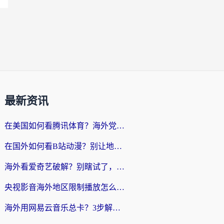
最新资讯
在美国如何看腾讯体育？海外党解锁NBA欧洲杯直播的终极攻略
在国外如何看B站动漫？别让地区限制打断你的追番节奏
海外看爱奇艺破解？别瞎试了，这才是留学生华人追剧看球的正确打开方式
央视影音海外地区限制播放怎么办？海外党亲测有效的回国加速指南
海外用网易云音乐总卡？3步解决版权限制+卡顿，还能听喜马拉雅！