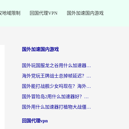
权地域限制
回国代理VPN
国外加速国内游戏
国外加速国内游戏
国外玩国服龙之谷用什么加速器最好？一份给海外游子的终极指南
海外党玩王牌战士总掉帧延迟？这份王牌战士延迟加速器终极指南救你命
国外能打战舰少女吗现在？海外玩家的国服游戏加速终极指南
国外冒险岛2用什么加速器好？海外党国服游戏畅玩全攻略（附鸣潮哈利波特加速技巧）
国外用什么加速器打植物大战僵尸好？海外党国服游戏加速终极指南
回国代理vpn