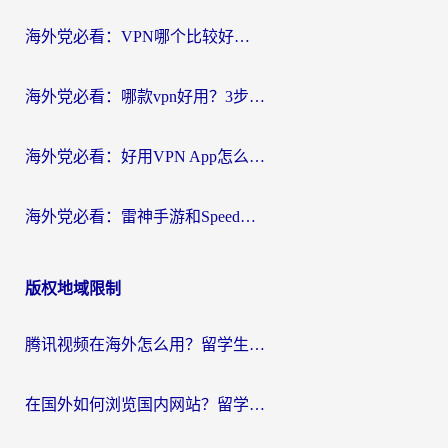
海外党必看：VPN哪个比较好用？3分钟找到适合你的回国加速方案
海外党必看：哪款vpn好用？3步选对回国加速器，无缝刷剧玩游戏
海外党必看：好用VPN App怎么选？3步教你无缝访问国内资源
海外党必看：雷神手游和SpeedCN好用吗？3招选对回国加速器无缝刷国内资源
版权地域限制
腾讯视频在海外怎么用？留学生亲测有效的回国加速器攻略
在国外如何浏览国内网站？留学生&海外华人的无缝访问指南