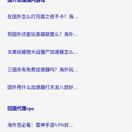
国外加速国内游戏
导
航
在国外怎么打月圆之夜不卡？海外玩家国服游戏加速终极指南（附巴西英国游戏适配方案）
到国外还能玩英雄联盟么？海外玩家国服游戏畅玩终极指南
北美玩植物大战僵尸加速器怎么选？2026海外党必看的国服游戏加速指南
三国杀有免费加速器吗？海外玩家国服畅玩终极指南（附泰国南非专属解决方案）
国外用什么加速器打天龙八部好？2026海外玩家国服游戏加速全攻略
回国代理vpn
海外党必看：雷神手游VPN好用吗？和天速回国VPN对比哪个回国效果更好？附实用加速器选择指南