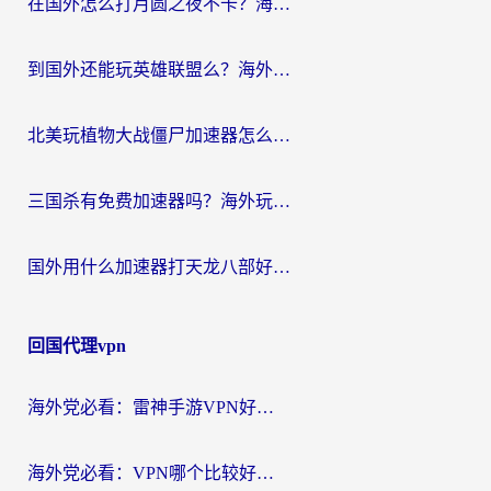
在国外怎么打月圆之夜不卡？海外玩家国服游戏加速终极指南（附巴西英国游戏适配方案）
到国外还能玩英雄联盟么？海外玩家国服游戏畅玩终极指南
北美玩植物大战僵尸加速器怎么选？2026海外党必看的国服游戏加速指南
三国杀有免费加速器吗？海外玩家国服畅玩终极指南（附泰国南非专属解决方案）
国外用什么加速器打天龙八部好？2026海外玩家国服游戏加速全攻略
回国代理vpn
海外党必看：雷神手游VPN好用吗？和天速回国VPN对比哪个回国效果更好？附实用加速器选择指南
海外党必看：VPN哪个比较好用？3分钟找到适合你的回国加速方案