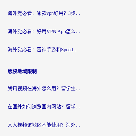
海外党必看：哪款vpn好用？3步选对回国加速器，无缝刷剧玩游戏
海外党必看：好用VPN App怎么选？3步教你无缝访问国内资源
海外党必看：雷神手游和SpeedCN好用吗？3招选对回国加速器无缝刷国内资源
版权地域限制
腾讯视频在海外怎么用？留学生亲测有效的回国加速器攻略
在国外如何浏览国内网站？留学生&海外华人的无缝访问指南
人人视频该地区不能使用？海外党追剧看片的终极解决方案来了