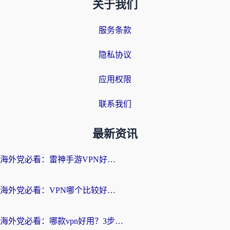
关于我们
服务条款
隐私协议
应用权限
联系我们
最新资讯
海外党必看：雷神手游VPN好用吗？和天速回国VPN对比哪个回国效果更好？附实用加速器选择指南
海外党必看：VPN哪个比较好用？3分钟找到适合你的回国加速方案
海外党必看：哪款vpn好用？3步选对回国加速器，无缝刷剧玩游戏