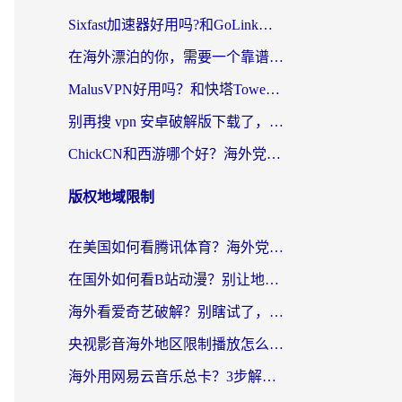
Sixfast加速器好用吗?和GoLink加速器对比哪个回国效果更好?海外党亲测实用指南
在海外漂泊的你，需要一个靠谱的“回国机场”
MalusVPN好用吗？和快塔TowerFastVPN对比哪个回国效果更好？海外党亲测实用指南
别再搜 vpn 安卓破解版下载了，海外党回国上网的正确姿势在这里
ChickCN和西游哪个好？海外党2026亲测回国加速器选择指南（附expressvpn中国对比）
版权地域限制
在美国如何看腾讯体育？海外党解锁NBA欧洲杯直播的终极攻略
在国外如何看B站动漫？别让地区限制打断你的追番节奏
海外看爱奇艺破解？别瞎试了，这才是留学生华人追剧看球的正确打开方式
央视影音海外地区限制播放怎么办？海外党亲测有效的回国加速指南
海外用网易云音乐总卡？3步解决版权限制+卡顿，还能听喜马拉雅！