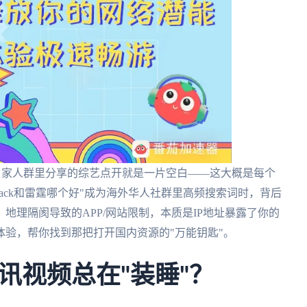
"，家人群里分享的综艺点开就是一片空白——这大概是每个
back和雷霆哪个好"成为海外华人社群里高频搜索词时，背后
地理隔阂导致的APP/网站限制，本质是IP地址暴露了你的
验，帮你找到那把打开国内资源的"万能钥匙"。
讯视频总在"装睡"？