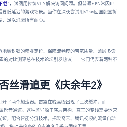
费下载
"，试图用传统VPN解决访问问题。但普通VPN常因IP
要低延迟的游戏场景。当你在深夜尝试用v2ray回国配置折
度，足以消磨所有耐心。
透地域封锁的精准定位、保障流畅度的带宽质量、兼顾多设
k和雷霆的对比测评总在技术论坛引发热议——它们代表着两种不
否丝滑追更《庆余年2》
打开了两个加速器。雷霆在晚高峰出现了三次缓冲，而
到了专属影音通道。这种差异源于底层架构：真正的专线需要运营
光缆，配合智能分流技术，把爱奇艺、腾讯视频的流量自动
P直播，拖动进度条的响应速度几乎与国内无异。