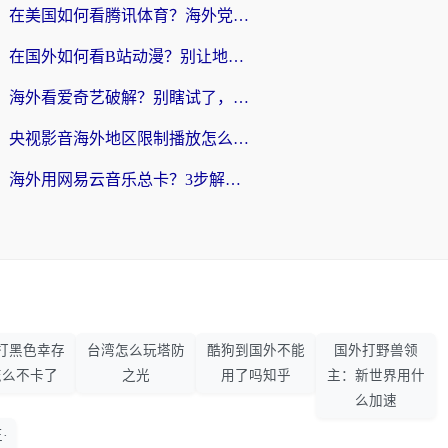
在美国如何看腾讯体育？海外党解锁NBA欧洲杯直播的终极攻略
在国外如何看B站动漫？别让地区限制打断你的追番节奏
海外看爱奇艺破解？别瞎试了，这才是留学生华人追剧看球的正确打开方式
央视影音海外地区限制播放怎么办？海外党亲测有效的回国加速指南
海外用网易云音乐总卡？3步解决版权限制+卡顿，还能听喜马拉雅！
打黑色幸存
台湾怎么玩塔防
酷狗到国外不能
国外打野兽领
怎么不卡了
之光
用了吗知乎
主：新世界用什
么加速
·