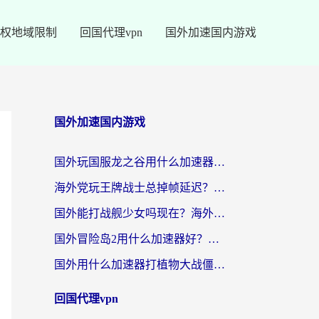
权地域限制
回国代理vpn
国外加速国内游戏
国外加速国内游戏
国外玩国服龙之谷用什么加速器最好？一份给海外游子的终极指南
海外党玩王牌战士总掉帧延迟？这份王牌战士延迟加速器终极指南救你命
国外能打战舰少女吗现在？海外玩家的国服游戏加速终极指南
国外冒险岛2用什么加速器好？海外党国服游戏畅玩全攻略（附鸣潮哈利波特加速技巧）
国外用什么加速器打植物大战僵尸好？海外党国服游戏加速终极指南
回国代理vpn