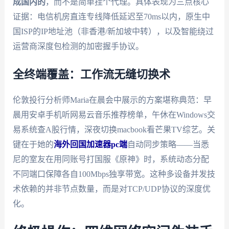
成国内的
，而不是简单挂个代理。具体表现为三点核心
证据：电信机房直连专线降低延迟至70ms以内，原生中
国ISP的IP地址池（非香港/新加坡中转），以及智能绕过
运营商深度包检测的加密握手协议。
全终端覆盖：工作流无缝切换术
伦敦投行分析师Maria在晨会中展示的方案堪称典范：早
晨用安卓手机听网易云音乐推荐榜单，午休在Windows交
易系统查A股行情，深夜切换macbook看芒果TV综艺。关
键在于她的
海外回国加速器pc端
自动同步策略——当悉
尼的室友在用同账号打国服《原神》时，系统动态分配
不同端口保障各自100Mbps独享带宽。这种多设备并发技
术依赖的并非节点数量，而是对TCP/UDP协议的深度优
化。