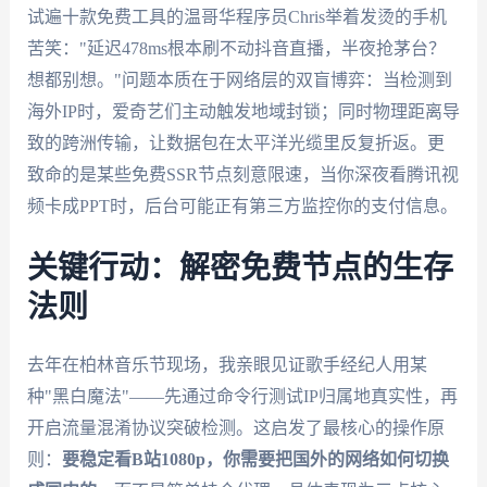
试遍十款免费工具的温哥华程序员Chris举着发烫的手机
苦笑："延迟478ms根本刷不动抖音直播，半夜抢茅台？
想都别想。"问题本质在于网络层的双盲博弈：当检测到
海外IP时，爱奇艺们主动触发地域封锁；同时物理距离导
致的跨洲传输，让数据包在太平洋光缆里反复折返。更
致命的是某些免费SSR节点刻意限速，当你深夜看腾讯视
频卡成PPT时，后台可能正有第三方监控你的支付信息。
关键行动：解密免费节点的生存
法则
去年在柏林音乐节现场，我亲眼见证歌手经纪人用某
种"黑白魔法"——先通过命令行测试IP归属地真实性，再
开启流量混淆协议突破检测。这启发了最核心的操作原
则：
要稳定看B站1080p，你需要把国外的网络如何切换