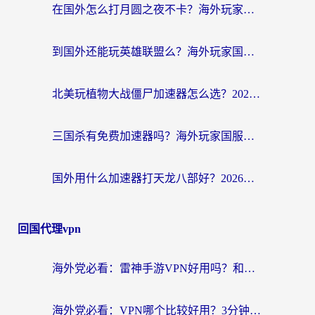
在国外怎么打月圆之夜不卡？海外玩家国服游戏加速终极指南（附巴西英国游戏适配方案）
到国外还能玩英雄联盟么？海外玩家国服游戏畅玩终极指南
北美玩植物大战僵尸加速器怎么选？2026海外党必看的国服游戏加速指南
三国杀有免费加速器吗？海外玩家国服畅玩终极指南（附泰国南非专属解决方案）
国外用什么加速器打天龙八部好？2026海外玩家国服游戏加速全攻略
回国代理vpn
海外党必看：雷神手游VPN好用吗？和天速回国VPN对比哪个回国效果更好？附实用加速器选择指南
海外党必看：VPN哪个比较好用？3分钟找到适合你的回国加速方案