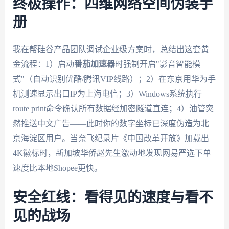
终极操作：四维网络空间伪装手
册
我在帮硅谷产品团队调试企业级方案时，总结出这套黄
金流程：1）启动
番茄加速器
时强制开启"影音智能模
式"（自动识别优酷/腾讯VIP线路）；2）在东京用华为手
机测速显示出口IP为上海电信；3）Windows系统执行
route print命令确认所有数据经加密隧道直连；4）油管突
然推送中文广告——此时你的数字坐标已深度伪造为北
京海淀区用户。当奈飞纪录片《中国改革开放》加载出
4K徽标时，新加坡华侨赵先生激动地发现网易严选下单
速度比本地Shopee更快。
安全红线：看得见的速度与看不
见的战场