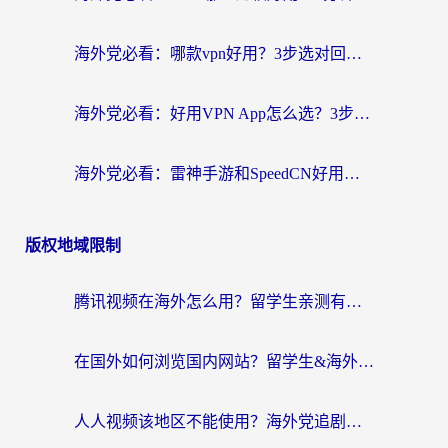
海外党必看：哪款vpn好用？3步选对回国加速器，无缝刷剧玩游戏
海外党必看：好用VPN App怎么选？3步教你无缝访问国内资源
海外党必看：雷神手游和SpeedCN好用吗？3招选对回国加速器无缝刷国内资源
版权地域限制
腾讯视频在海外怎么用？留学生亲测有效的回国加速器攻略
在国外如何浏览国内网站？留学生&海外华人的无缝访问指南
人人视频该地区不能使用？海外党追剧看片的终极解决方案来了