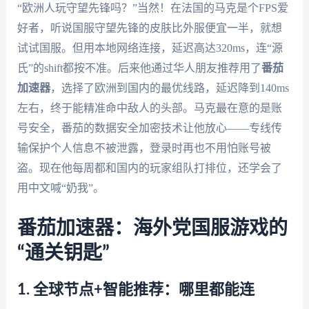
“欧洲人玩守望先锋吗？”当然！在法国的马克是个FPS爱
好者，听说国服守望先锋的皮肤比外服便宜一半，就想
试试国服。但用本地网络连接，延迟高达320ms，连“源
氏”的shift都按不准。后来他通过华人朋友推荐用了
番茄
加速器
，选择了欧洲到国内的最优线路，延迟降到140ms
左右，终于能精准命中敌人的头部。马克最在意的是账
号安全，番茄的数据安全加密技术让他放心——专线传
输保护个人信息不被泄露，登录时再也不用怕账号被
盗。现在他每周都和国内的玩家组队打排位，还学会了
用中文喊“奶我”。
番茄加速器：海外党国服游戏的
“通关钥匙”
1. 全球节点+智能推荐：哪里都能连