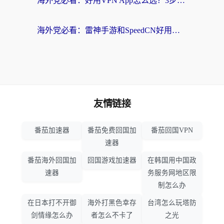
海外党必看：好用VPN App怎么选？3步教你无缝访问国内资源
海外党必看：雷神手游和SpeedCN好用吗？3招选对回国加速器无缝刷国内资源
友情链接
番茄加速器
番茄免费回国加
番茄回国VPN
速器
番茄海外回国加
回国游戏加速器
在韩国用中国政
速器
务服务网地区限
制怎么办
在日本打不开御
海外打黑色幸存
台湾怎么玩塔防
剑情缘怎么办
者怎么不卡了
之光