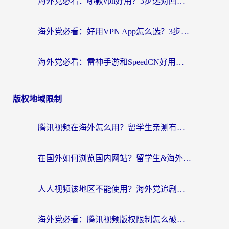
海外党必看：哪款vpn好用？3步选对回国加速器，无缝刷剧玩游戏
海外党必看：好用VPN App怎么选？3步教你无缝访问国内资源
海外党必看：雷神手游和SpeedCN好用吗？3招选对回国加速器无缝刷国内资源
版权地域限制
腾讯视频在海外怎么用？留学生亲测有效的回国加速器攻略
在国外如何浏览国内网站？留学生&海外华人的无缝访问指南
人人视频该地区不能使用？海外党追剧看片的终极解决方案来了
海外党必看：腾讯视频版权限制怎么破？3步让你轻松追剧