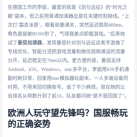
在德国工作的李姐，最爱的就是《剑与远征》的“时光之
巅”副本，但之前用普通加速器总是在关键时刻掉线。“上
次打‘霜息冰原’，眼看就要通关，突然延迟跳到400ms，
角色直接被BOSS秒了，气得我差点卸载游戏。”后来她
试了
番茄加速器
，发现番茄针对剑与远征这类手游做了
专线优化，智能分流把游戏流量和微信视频通话的流量
分开，延迟稳定在70ms以内。更方便的是，番茄支持
Android、iOS、Windows、mac多平台，李姐用iOS手机通
勤时刷日常，回家用mac模拟器玩副本，一人多端设备同
时用，不用来回切换账号，省了不少麻烦。现在她的公
会排名从倒数升到了前10，队友都问她“是不是回国了”。
欧洲人玩守望先锋吗？国服畅玩
的正确姿势