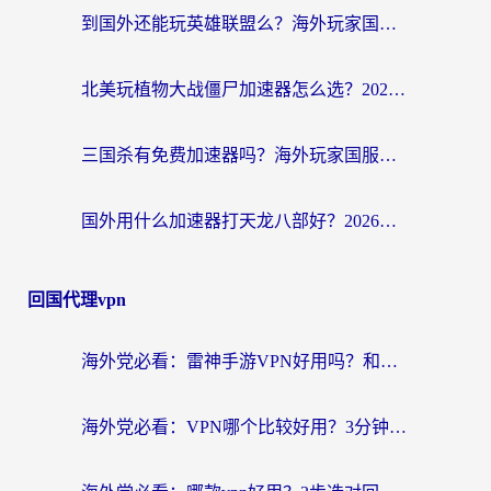
到国外还能玩英雄联盟么？海外玩家国服游戏畅玩终极指南
北美玩植物大战僵尸加速器怎么选？2026海外党必看的国服游戏加速指南
三国杀有免费加速器吗？海外玩家国服畅玩终极指南（附泰国南非专属解决方案）
国外用什么加速器打天龙八部好？2026海外玩家国服游戏加速全攻略
回国代理vpn
海外党必看：雷神手游VPN好用吗？和天速回国VPN对比哪个回国效果更好？附实用加速器选择指南
海外党必看：VPN哪个比较好用？3分钟找到适合你的回国加速方案