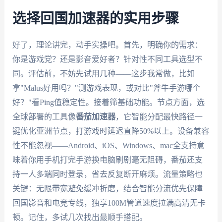
选择回国加速器的实用步骤
好了，理论讲完，动手实操吧。首先，明确你的需求：
你是游戏党？还是影音爱好者？针对性不同工具选型不
同。评估前，不妨先试用几种——这步我常做，比如
拿"Malus好用吗？"测游戏表现，或对比"斧牛手游哪个
好？"看Ping值稳定性。接着筛基础功能。节点方面，选
全球部署的工具像
番茄加速器
，它智能分配最快路径一
键优化亚洲节点，打游戏时延迟直降50%以上。设备兼容
性不能忽视——Android、iOS、Windows、mac全支持意
味着你用手机打完手游换电脑刷剧毫无阻碍，番茄还支
持一人多端同时登录，省去反复断开麻烦。流量策略也
关键：无限带宽避免缓冲折磨，结合智能分流优先保障
回国影音和电竞专线，独享100M管道速度拉满高清无卡
顿。记住，多试几次找出最顺手搭配。