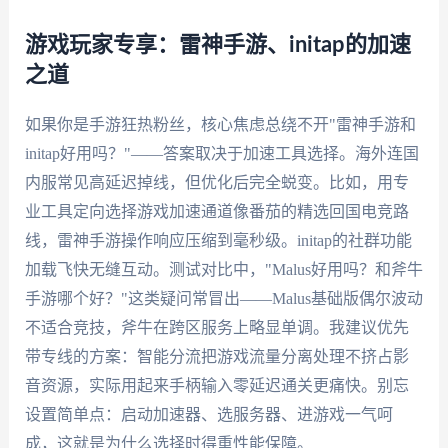
游戏玩家专享：雷神手游、initap的加速
之道
如果你是手游狂热粉丝，核心焦虑总绕不开"雷神手游和
initap好用吗？"——答案取决于加速工具选择。海外连国
内服常见高延迟掉线，但优化后完全蜕变。比如，用专
业工具定向选择游戏加速通道像番茄的精选回国电竞路
线，雷神手游操作响应压缩到毫秒级。initap的社群功能
加载飞快无缝互动。测试对比中，"Malus好用吗？和斧牛
手游哪个好？"这类疑问常冒出——Malus基础版偶尔波动
不适合竞技，斧牛在跨区服务上略显单调。我建议优先
带专线的方案：智能分流把游戏流量分离处理不挤占影
音资源，实际用起来手柄输入零延迟通关更痛快。别忘
设置简单点：启动加速器、选服务器、进游戏一气呵
成，这就是为什么选择时得重性能保障。