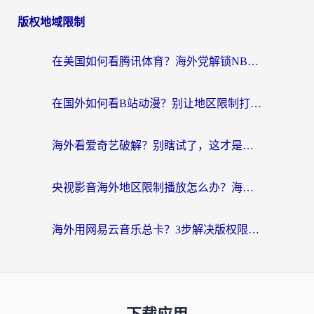
版权地域限制
在美国如何看腾讯体育？海外党解锁NBA欧洲杯直播的终极攻略
在国外如何看B站动漫？别让地区限制打断你的追番节奏
海外看爱奇艺破解？别瞎试了，这才是留学生华人追剧看球的正确打开方式
央视影音海外地区限制播放怎么办？海外党亲测有效的回国加速指南
海外用网易云音乐总卡？3步解决版权限制+卡顿，还能听喜马拉雅！