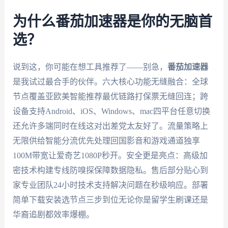
为什么番茄加速器是你的无脑首
选？
说到这，你可能在想工具推荐了——别急，
番茄加速器
是我试过最合手的伙伴。六大核心功能无缝融合：全球
节点覆盖亚欧美智能推荐最优链路打保票无缝回连；跨
设备支持Android、iOS、Windows、mac四平台任意切换
还允许多端同时在线这对出差党太友好了。流量策略上
无限供给智能分流优先处理回国影音和游戏通道独享
100M带宽让爱奇艺1080P秒开。安全更是亮点：高级加
密技术构建专线防嗅探保障数据隐私。售后部分贴心到
家专业团队24小时技术支持解决问题在秒级响应。部署
简单下载安装选节点三步到位无论你是留学生刷课还是
华裔追剧都效率爆棚。