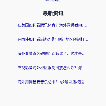
最新资讯
在美国如何看腾讯体育？海外党解锁NBA欧洲杯直播的终极攻略
在国外如何看B站动漫？别让地区限制打断你的追番节奏
海外看爱奇艺破解？别瞎试了，这才是留学生华人追剧看球的正确打开方式
央视影音海外地区限制播放怎么办？海外党亲测有效的回国加速指南
海外用网易云音乐总卡？3步解决版权限制+卡顿，还能听喜马拉雅！