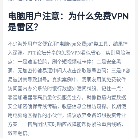
电脑用户注意：为什么免费VPN
是雷区？
不少海外用户贪便宜用"电脑vpn免费ptt"类工具，结果掉
入深渊。PTT论坛分享的免费VPN看似省心，实则风险满
点：一是速度拉胯，刷个短视频就卡停；二是安全黑
洞，无加密传输易遭中间人攻击窃取账号密码；三是IP容
易被封禁导致封号。真实案例中，我朋友用某免费软件
访问国内办公系统时银行数据外泄闹纠纷。记住一点：
靠谱加速器靠高质量付费服务生存，就像番茄内置数据
安全加密确保专线传输，敏感信息全程防窥探。长期使
用电脑跨区操作的小伙伴，建议放弃免费幻想投资专业
方案——售后团队实时响应故障能帮你紧急重启线路，
效率翻倍。