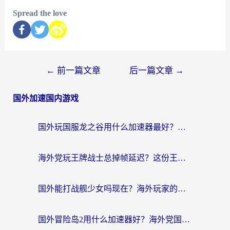
Spread the love
←
前一篇文章
后一篇文章
→
国外加速国内游戏
国外玩国服龙之谷用什么加速器最好？一份给海外游子的终极指南
海外党玩王牌战士总掉帧延迟？这份王牌战士延迟加速器终极指南救你命
国外能打战舰少女吗现在？海外玩家的国服游戏加速终极指南
国外冒险岛2用什么加速器好？海外党国服游戏畅玩全攻略（附鸣潮哈利波特加速技巧）