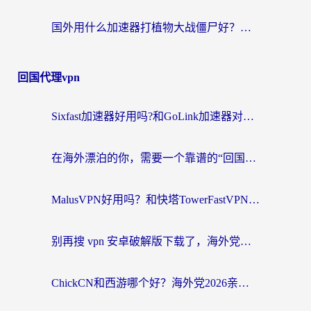
国外用什么加速器打植物大战僵尸好？海外党国服游戏加速终极指南
回国代理vpn
Sixfast加速器好用吗?和GoLink加速器对比哪个回国效果更好?海外党亲测实用指南
在海外漂泊的你，需要一个靠谱的“回国机场”
MalusVPN好用吗？和快塔TowerFastVPN对比哪个回国效果更好？海外党亲测实用指南
别再搜 vpn 安卓破解版下载了，海外党回国上网的正确姿势在这里
ChickCN和西游哪个好？海外党2026亲测回国加速器选择指南（附expressvpn中国对比）