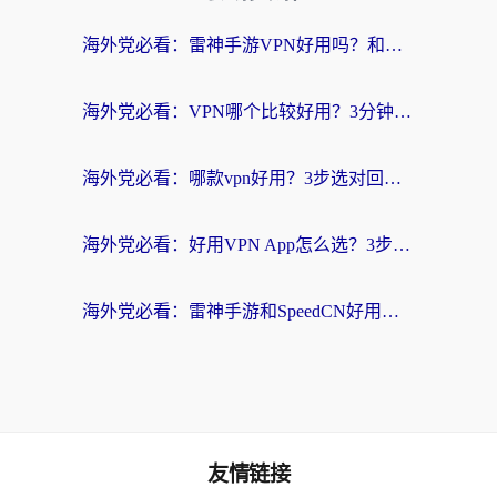
海外党必看：雷神手游VPN好用吗？和天速回国VPN对比哪个回国效果更好？附实用加速器选择指南
海外党必看：VPN哪个比较好用？3分钟找到适合你的回国加速方案
海外党必看：哪款vpn好用？3步选对回国加速器，无缝刷剧玩游戏
海外党必看：好用VPN App怎么选？3步教你无缝访问国内资源
海外党必看：雷神手游和SpeedCN好用吗？3招选对回国加速器无缝刷国内资源
友情链接