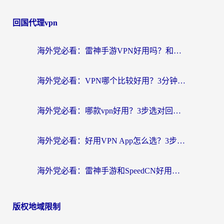
回国代理vpn
海外党必看：雷神手游VPN好用吗？和天速回国VPN对比哪个回国效果更好？附实用加速器选择指南
海外党必看：VPN哪个比较好用？3分钟找到适合你的回国加速方案
海外党必看：哪款vpn好用？3步选对回国加速器，无缝刷剧玩游戏
海外党必看：好用VPN App怎么选？3步教你无缝访问国内资源
海外党必看：雷神手游和SpeedCN好用吗？3招选对回国加速器无缝刷国内资源
版权地域限制