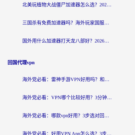
北美玩植物大战僵尸加速器怎么选？2026海外党必看的国服游戏加速指南
三国杀有免费加速器吗？海外玩家国服畅玩终极指南（附泰国南非专属解决方案）
国外用什么加速器打天龙八部好？2026海外玩家国服游戏加速全攻略
回国代理vpn
海外党必看：雷神手游VPN好用吗？和天速回国VPN对比哪个回国效果更好？附实用加速器选择指南
海外党必看：VPN哪个比较好用？3分钟找到适合你的回国加速方案
海外党必看：哪款vpn好用？3步选对回国加速器，无缝刷剧玩游戏
海外党必看：好用VPN App怎么选？3步教你无缝访问国内资源