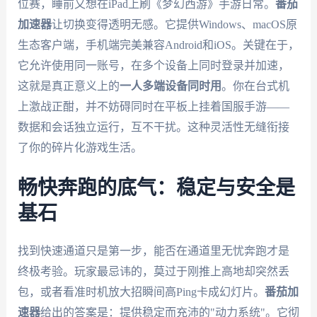
位赛，睡前又想在iPad上刷《梦幻西游》手游日常。
番茄
加速器
让切换变得透明无感。它提供Windows、macOS原
生态客户端，手机端完美兼容Android和iOS。关键在于，
它允许使用同一账号，在多个设备上同时登录并加速，
这就是真正意义上的
一人多端设备同时用
。你在台式机
上激战正酣，并不妨碍同时在平板上挂着国服手游——
数据和会话独立运行，互不干扰。这种灵活性无缝衔接
了你的碎片化游戏生活。
畅快奔跑的底气：稳定与安全是
基石
找到快速通道只是第一步，能否在通道里无忧奔跑才是
终极考验。玩家最忌讳的，莫过于刚推上高地却突然丢
包，或者看准时机放大招瞬间高Ping卡成幻灯片。
番茄加
速器
给出的答案是：提供稳定而充沛的"动力系统"。它彻