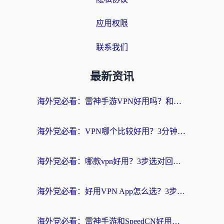
应用权限
联系我们
最新资讯
海外党必看：雷神手游VPN好用吗？和天速回国VPN对比哪个回国效果更好？附实用加速器选择指南
海外党必看：VPN哪个比较好用？3分钟找到适合你的回国加速方案
海外党必看：哪款vpn好用？3步选对回国加速器，无缝刷剧玩游戏
海外党必看：好用VPN App怎么选？3步教你无缝访问国内资源
海外党必看：雷神手游和SpeedCN好用吗？3招选对回国加速器无缝刷国内资源