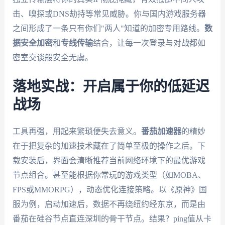
击、嗅探或DNS劫持等常见威胁。你与国内游戏服务器
之间形成了一条只有你们"两人"知道的加密专用路线。
数
据安全加密
和
专线传输
结合，让每一次登录与对战都如
密室交谈般安全无虞。
落地实战：开启属于你的低延迟
战场
工具再强，用起来繁琐便失去意义。
番茄加速器
的精妙
在于把复杂的加速技术藏在了简单至极的操作之后。下
载安装后，界面会清晰推荐当前网络环境下的最优游戏
节点组合。甚至能根据你常玩的游戏类型（如MOBA、
FPS或MMORPG），动态优化连接策略。以《原神》国
服为例，启动加速后，数据不再绕纽约经东京，而是由
番茄在硅谷节点直连深圳的骨干节点。结果？ping值从卡