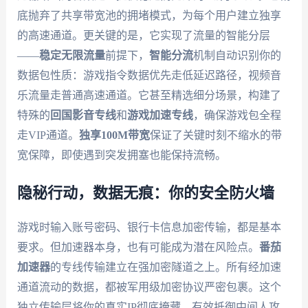
底抛弃了共享带宽池的拥堵模式，为每个用户建立独享
的高速通道。更关键的是，它实现了流量的智能分层
——
稳定无限流量
前提下，
智能分流
机制自动识别你的
数据包性质：游戏指令数据优先走低延迟路径，视频音
乐流量走普通高速通道。它甚至精选细分场景，构建了
特殊的
回国影音专线
和
游戏加速专线
，确保游戏包全程
走VIP通道。
独享100M带宽
保证了关键时刻不缩水的带
宽保障，即使遇到突发拥塞也能保持流畅。
隐秘行动，数据无痕：你的安全防火墙
游戏时输入账号密码、银行卡信息加密传输，都是基本
要求。但加速器本身，也有可能成为潜在风险点。
番茄
加速器
的专线传输建立在强加密隧道之上。所有经加速
通道流动的数据，都被军用级加密协议严密包裹。这个
独立传输层将你的真实IP彻底掩藏，有效抵御中间人攻