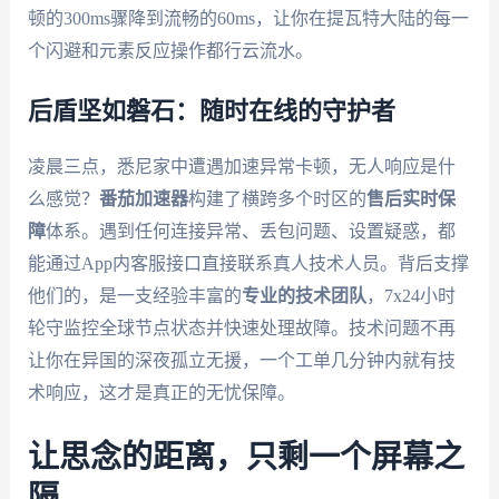
顿的300ms骤降到流畅的60ms，让你在提瓦特大陆的每一
个闪避和元素反应操作都行云流水。
后盾坚如磐石：随时在线的守护者
凌晨三点，悉尼家中遭遇加速异常卡顿，无人响应是什
么感觉？
番茄加速器
构建了横跨多个时区的
售后实时保
障
体系。遇到任何连接异常、丢包问题、设置疑惑，都
能通过App内客服接口直接联系真人技术人员。背后支撑
他们的，是一支经验丰富的
专业的技术团队
，7x24小时
轮守监控全球节点状态并快速处理故障。技术问题不再
让你在异国的深夜孤立无援，一个工单几分钟内就有技
术响应，这才是真正的无忧保障。
让思念的距离，只剩一个屏幕之
隔