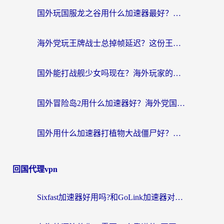
国外玩国服龙之谷用什么加速器最好？一份给海外游子的终极指南
海外党玩王牌战士总掉帧延迟？这份王牌战士延迟加速器终极指南救你命
国外能打战舰少女吗现在？海外玩家的国服游戏加速终极指南
国外冒险岛2用什么加速器好？海外党国服游戏畅玩全攻略（附鸣潮哈利波特加速技巧）
国外用什么加速器打植物大战僵尸好？海外党国服游戏加速终极指南
回国代理vpn
Sixfast加速器好用吗?和GoLink加速器对比哪个回国效果更好?海外党亲测实用指南