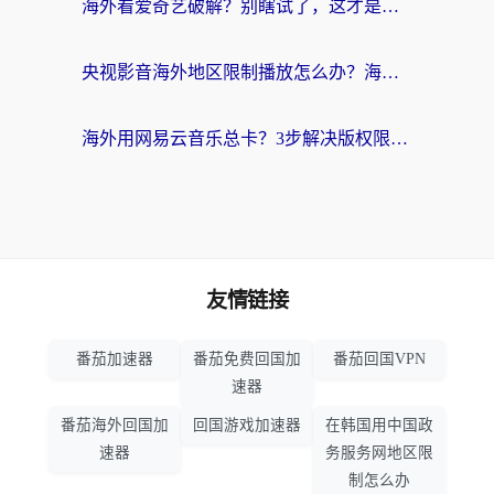
海外看爱奇艺破解？别瞎试了，这才是留学生华人追剧看球的正确打开方式
央视影音海外地区限制播放怎么办？海外党亲测有效的回国加速指南
海外用网易云音乐总卡？3步解决版权限制+卡顿，还能听喜马拉雅！
友情链接
番茄加速器
番茄免费回国加
番茄回国VPN
速器
番茄海外回国加
回国游戏加速器
在韩国用中国政
速器
务服务网地区限
制怎么办