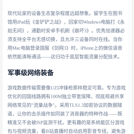
现代玩家的设备生态复杂程度远超想象。留学生在图书
馆用iPad玩《金铲铲之战》，回家切Windows电脑打《永
劫无间》，通勤时安卓手机刷《崩坏3》。优秀加速器必
须支持全平台无感切换，且允许三设备同时在线。当你
用Mac电脑登录国服《剑网3》时，iPhone上的微信语音
依然能清晰通话——这归功于底层智能流量分配技术。
军事级网络装备
游戏数据传输需要像UZI冲锋枪那样稳定可靠。专为游戏
优化的回国线路拥有100M独立带宽保障，彻底规避共享
网络常见的"流量战争"。采用TLS1.3加密协议的数据隧
道，让你的击杀操作如同装了消音器的特种作战——既
精准又不会被ISP监测干扰。更有趣的是系统能区分游戏
包与视频流量，看B站直播时自动启用影音专线，避免游