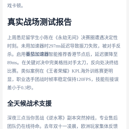
戏卡顿。
真实战场测试报告
上周悉尼留学生小陈在《永劫无间》决赛圈遭遇决定性
时刻。未用加速器时297ms延迟导致振刀失败，被对手反
杀。启用
番茄加速器
智能推荐香港节点后，延迟骤降至
89ms。在关键对决中完美格挡对手太刀，反向处决终结
比赛。类似案例在《王者荣耀》KPL海外训练赛更明
显，职业选手团战时帧率稳定保持120FPS，技能衔接误
差小于0.3秒。
全天候战术支援
深夜三点当你苦战《逆水寒》副本突然掉线，专业售后
团队仍在线待命。去年双十一凌晨，欧洲玩家集体反馈