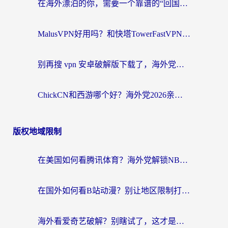
在海外漂泊的你，需要一个靠谱的“回国机场”
MalusVPN好用吗？和快塔TowerFastVPN对比哪个回国效果更好？海外党亲测实用指南
别再搜 vpn 安卓破解版下载了，海外党回国上网的正确姿势在这里
ChickCN和西游哪个好？海外党2026亲测回国加速器选择指南（附expressvpn中国对比）
版权地域限制
在美国如何看腾讯体育？海外党解锁NBA欧洲杯直播的终极攻略
在国外如何看B站动漫？别让地区限制打断你的追番节奏
海外看爱奇艺破解？别瞎试了，这才是留学生华人追剧看球的正确打开方式