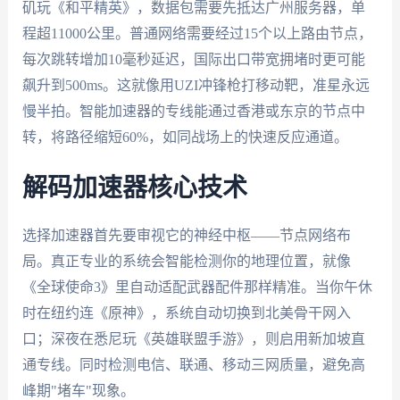
矶玩《和平精英》，数据包需要先抵达广州服务器，单
程超11000公里。普通网络需要经过15个以上路由节点，
每次跳转增加10毫秒延迟，国际出口带宽拥堵时更可能
飙升到500ms。这就像用UZI冲锋枪打移动靶，准星永远
慢半拍。智能加速器的专线能通过香港或东京的节点中
转，将路径缩短60%，如同战场上的快速反应通道。
解码加速器核心技术
选择加速器首先要审视它的神经中枢——节点网络布
局。真正专业的系统会智能检测你的地理位置，就像
《全球使命3》里自动适配武器配件那样精准。当你午休
时在纽约连《原神》，系统自动切换到北美骨干网入
口；深夜在悉尼玩《英雄联盟手游》，则启用新加坡直
通专线。同时检测电信、联通、移动三网质量，避免高
峰期"堵车"现象。