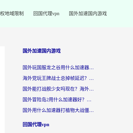
权地域限制
回国代理vpn
国外加速国内游戏
国外加速国内游戏
国外玩国服龙之谷用什么加速器最好？一份给海外游子的终极指南
海外党玩王牌战士总掉帧延迟？这份王牌战士延迟加速器终极指南救你命
国外能打战舰少女吗现在？海外玩家的国服游戏加速终极指南
国外冒险岛2用什么加速器好？海外党国服游戏畅玩全攻略（附鸣潮哈利波特加速技巧）
国外用什么加速器打植物大战僵尸好？海外党国服游戏加速终极指南
回国代理vpn