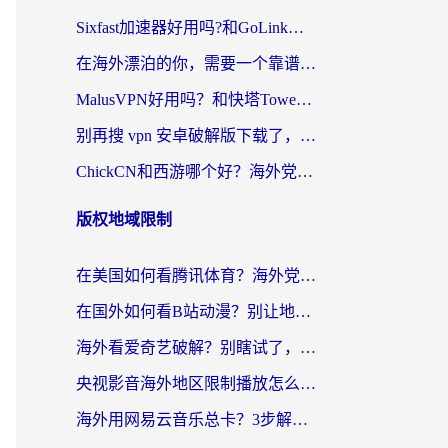
Sixfast加速器好用吗?和GoLink加速器对比哪个回国效果更好?海外党亲测实用指南
在海外漂泊的你，需要一个靠谱的“回国机场”
MalusVPN好用吗？和快塔TowerFastVPN对比哪个回国效果更好？海外党亲测实用指南
别再搜 vpn 安卓破解版下载了，海外党回国上网的正确姿势在这里
ChickCN和西游哪个好？海外党2026亲测回国加速器选择指南（附expressvpn中国对比）
版权地域限制
在美国如何看腾讯体育？海外党解锁NBA欧洲杯直播的终极攻略
在国外如何看B站动漫？别让地区限制打断你的追番节奏
海外看爱奇艺破解？别瞎试了，这才是留学生华人追剧看球的正确打开方式
央视影音海外地区限制播放怎么办？海外党亲测有效的回国加速指南
海外用网易云音乐总卡？3步解决版权限制+卡顿，还能听喜马拉雅！