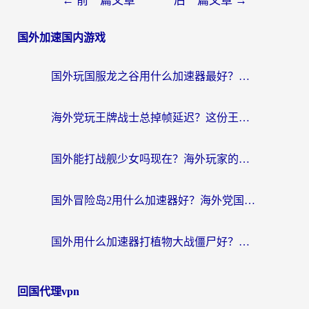
←
前一篇文章
后一篇文章
→
国外加速国内游戏
国外玩国服龙之谷用什么加速器最好？一份给海外游子的终极指南
海外党玩王牌战士总掉帧延迟？这份王牌战士延迟加速器终极指南救你命
国外能打战舰少女吗现在？海外玩家的国服游戏加速终极指南
国外冒险岛2用什么加速器好？海外党国服游戏畅玩全攻略（附鸣潮哈利波特加速技巧）
国外用什么加速器打植物大战僵尸好？海外党国服游戏加速终极指南
回国代理vpn