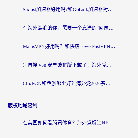
Sixfast加速器好用吗?和GoLink加速器对比哪个回国效果更好?海外党亲测实用指南
在海外漂泊的你，需要一个靠谱的“回国机场”
MalusVPN好用吗？和快塔TowerFastVPN对比哪个回国效果更好？海外党亲测实用指南
别再搜 vpn 安卓破解版下载了，海外党回国上网的正确姿势在这里
ChickCN和西游哪个好？海外党2026亲测回国加速器选择指南（附expressvpn中国对比）
版权地域限制
在美国如何看腾讯体育？海外党解锁NBA欧洲杯直播的终极攻略