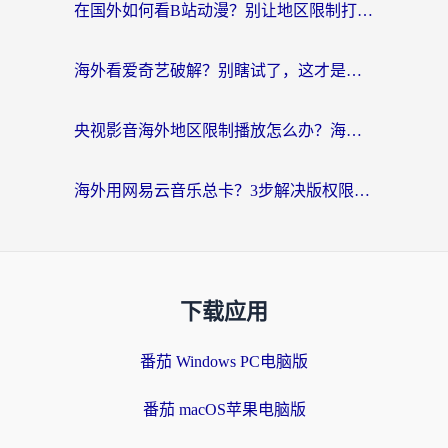
在国外如何看B站动漫？别让地区限制打断你的追番节奏
海外看爱奇艺破解？别瞎试了，这才是留学生华人追剧看球的正确打开方式
央视影音海外地区限制播放怎么办？海外党亲测有效的回国加速指南
海外用网易云音乐总卡？3步解决版权限制+卡顿，还能听喜马拉雅！
下载应用
番茄 Windows PC电脑版
番茄 macOS苹果电脑版