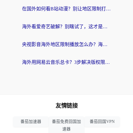
在国外如何看B站动漫？别让地区限制打断你的追番节奏
海外看爱奇艺破解？别瞎试了，这才是留学生华人追剧看球的正确打开方式
央视影音海外地区限制播放怎么办？海外党亲测有效的回国加速指南
海外用网易云音乐总卡？3步解决版权限制+卡顿，还能听喜马拉雅！
友情链接
番茄加速器
番茄免费回国加
番茄回国VPN
速器