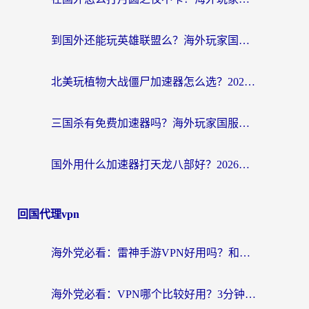
到国外还能玩英雄联盟么？海外玩家国服游戏畅玩终极指南
北美玩植物大战僵尸加速器怎么选？2026海外党必看的国服游戏加速指南
三国杀有免费加速器吗？海外玩家国服畅玩终极指南（附泰国南非专属解决方案）
国外用什么加速器打天龙八部好？2026海外玩家国服游戏加速全攻略
回国代理vpn
海外党必看：雷神手游VPN好用吗？和天速回国VPN对比哪个回国效果更好？附实用加速器选择指南
海外党必看：VPN哪个比较好用？3分钟找到适合你的回国加速方案