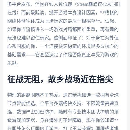
多平台发布，但因在线人数低迷（Steam巅峰仅42人同时
在线）而前景黯淡。抛开游戏本身设计因素，**糟糕的
网络体验往往成为压垮玩家的最后一根稻草**。试想，
如果你连流畅进入一场游戏对局都困难重重，再有趣的
玩法也难以留住玩家。这侧面印证了：对于身在海外但
心系国服的你，一个连接快速稳定的环境是多么核心的
基础需求——它甚至决定了你是否能真正享受到游戏的
乐趣。
征战无阻，故乡战场近在指尖
物理的距离阻隔不了热爱。通过精挑细选一款拥有全球
节点智能优选、全平台多端畅快支持、不限流量高速直
连、数据严密加密防护、随时有专业技术团队护航的顶
级游戏加速器，身在海外再不是障碍。现在你该知道**
在国外怎么玩国内手游**、打《王者荣耀》国服或者挑