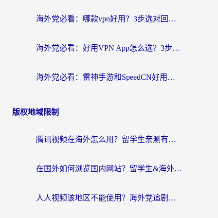
海外党必看：哪款vpn好用？3步选对回国加速器，无缝刷剧玩游戏
海外党必看：好用VPN App怎么选？3步教你无缝访问国内资源
海外党必看：雷神手游和SpeedCN好用吗？3招选对回国加速器无缝刷国内资源
版权地域限制
腾讯视频在海外怎么用？留学生亲测有效的回国加速器攻略
在国外如何浏览国内网站？留学生&海外华人的无缝访问指南
人人视频该地区不能使用？海外党追剧看片的终极解决方案来了