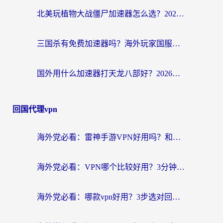
北美玩植物大战僵尸加速器怎么选？2026海外党必看的国服游戏加速指南
三国杀有免费加速器吗？海外玩家国服畅玩终极指南（附泰国南非专属解决方案）
国外用什么加速器打天龙八部好？2026海外玩家国服游戏加速全攻略
回国代理vpn
海外党必看：雷神手游VPN好用吗？和天速回国VPN对比哪个回国效果更好？附实用加速器选择指南
海外党必看：VPN哪个比较好用？3分钟找到适合你的回国加速方案
海外党必看：哪款vpn好用？3步选对回国加速器，无缝刷剧玩游戏