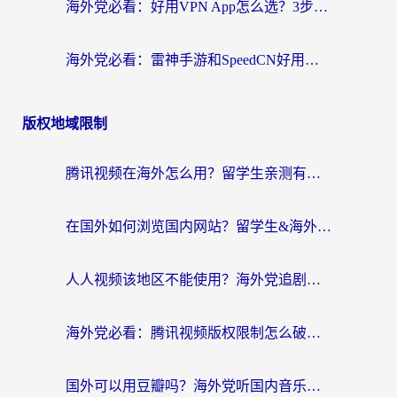
海外党必看：好用VPN App怎么选？3步教你无缝访问国内资源
海外党必看：雷神手游和SpeedCN好用吗？3招选对回国加速器无缝刷国内资源
版权地域限制
腾讯视频在海外怎么用？留学生亲测有效的回国加速器攻略
在国外如何浏览国内网站？留学生&海外华人的无缝访问指南
人人视频该地区不能使用？海外党追剧看片的终极解决方案来了
海外党必看：腾讯视频版权限制怎么破？3步让你轻松追剧
国外可以用豆瓣吗？海外党听国内音乐听书的实用指南