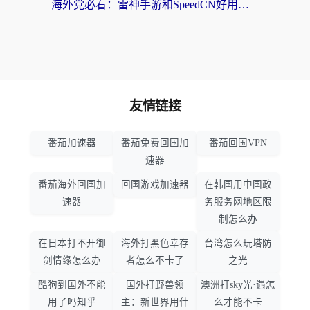
海外党必看：雷神手游和SpeedCN好用吗？3招选对回国加速器无缝刷国内资源
友情链接
番茄加速器
番茄免费回国加
番茄回国VPN
速器
番茄海外回国加
回国游戏加速器
在韩国用中国政
速器
务服务网地区限
制怎么办
在日本打不开御
海外打黑色幸存
台湾怎么玩塔防
剑情缘怎么办
者怎么不卡了
之光
酷狗到国外不能
国外打野兽领
澳洲打sky光·遇怎
用了吗知乎
主：新世界用什
么才能不卡