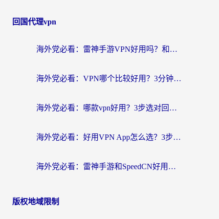
回国代理vpn
海外党必看：雷神手游VPN好用吗？和天速回国VPN对比哪个回国效果更好？附实用加速器选择指南
海外党必看：VPN哪个比较好用？3分钟找到适合你的回国加速方案
海外党必看：哪款vpn好用？3步选对回国加速器，无缝刷剧玩游戏
海外党必看：好用VPN App怎么选？3步教你无缝访问国内资源
海外党必看：雷神手游和SpeedCN好用吗？3招选对回国加速器无缝刷国内资源
版权地域限制