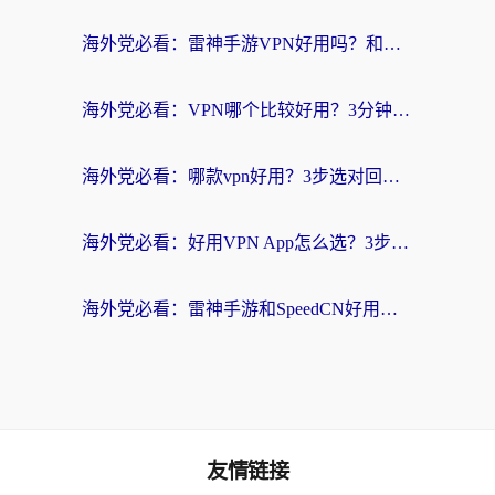
海外党必看：雷神手游VPN好用吗？和天速回国VPN对比哪个回国效果更好？附实用加速器选择指南
海外党必看：VPN哪个比较好用？3分钟找到适合你的回国加速方案
海外党必看：哪款vpn好用？3步选对回国加速器，无缝刷剧玩游戏
海外党必看：好用VPN App怎么选？3步教你无缝访问国内资源
海外党必看：雷神手游和SpeedCN好用吗？3招选对回国加速器无缝刷国内资源
友情链接