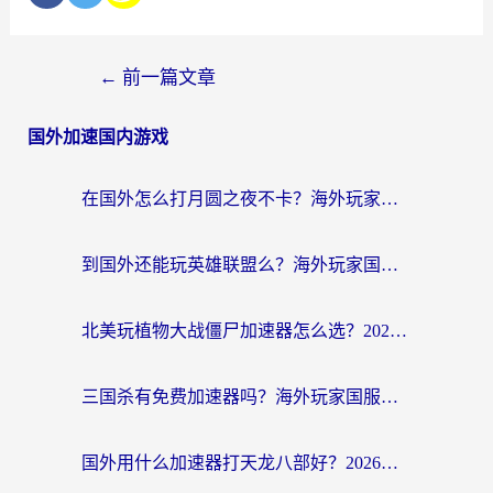
←
前一篇文章
国外加速国内游戏
在国外怎么打月圆之夜不卡？海外玩家国服游戏加速终极指南（附巴西英国游戏适配方案）
到国外还能玩英雄联盟么？海外玩家国服游戏畅玩终极指南
北美玩植物大战僵尸加速器怎么选？2026海外党必看的国服游戏加速指南
三国杀有免费加速器吗？海外玩家国服畅玩终极指南（附泰国南非专属解决方案）
国外用什么加速器打天龙八部好？2026海外玩家国服游戏加速全攻略