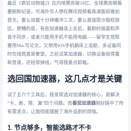
最近《疯狂动物城2》在内地票房破18亿，全球票房眼看
要刷新纪录，可海外华人想在腾讯视频看高清版却难如
登天。要么加载十分钟缓冲三次，要么直接提示版权锁
区。更糟的是，有些加速器连上去后，看剧时画面和声
音不同步，或者只能用手机不能用电脑——留学生党既
要用Mac写论文，又想用iOS手机躺床上追剧，多设备同
时在线简直是奢望。之前试某加速器，切换设备就得重
新登录，还经常掉线，气得我差点卸载。
选回国加速器，这几点才是关键
试了五六个工具后，我发现选对加速器的核心，是解决
“卡、断、限、漏”四个问题。而
番茄加速器
刚好踩中了所
有需求点，让我彻底摆脱了海外追剧的烦恼。
1. 节点够多，智能选路才不卡