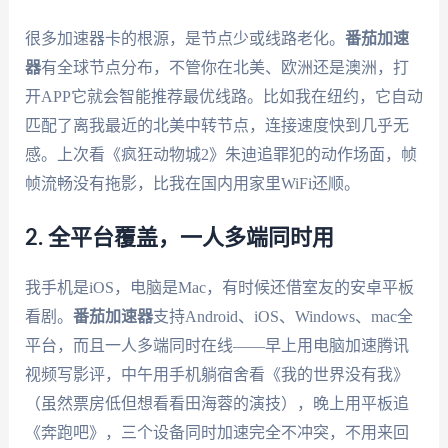
很多加速器卡的根源，是节点少或线路老化。
番茄加速
器
有全球节点分布，不管你在北美、欧洲还是澳洲，打
开APP它就会智能推荐最优线路。比如我在纽约，它自动
匹配了离我最近的北美中转节点，连接速度快到几乎无
感。上次看《疯狂动物城2》朱迪追罪犯的动作场面，帧
帧流畅没有拖影，比我在国内用家里WiFi还顺。
2. 全平台覆盖，一人多端同时用
我手机是iOS，电脑是Mac，有时候还借室友的安卓平板
看剧。
番茄加速器
支持Android、iOS、Windows、mac全
平台，而且一人多端同时在线——早上用电脑加速腾讯
视频写影评，中午用手机躺宿舍看《我的世界没有我》
（虽然票房低但想看看田海蓉的演技），晚上用平板追
《奔跑吧》，三个设备同时加速完全不冲突，不用来回