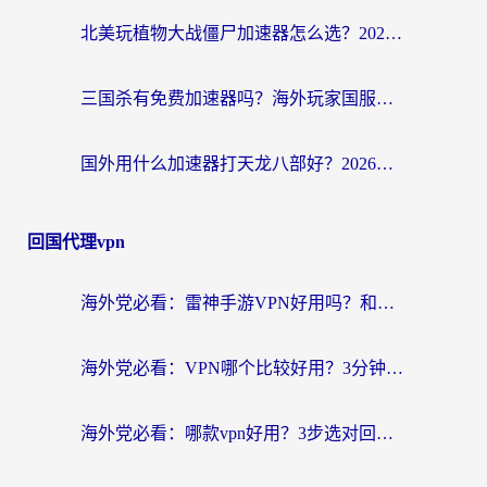
北美玩植物大战僵尸加速器怎么选？2026海外党必看的国服游戏加速指南
三国杀有免费加速器吗？海外玩家国服畅玩终极指南（附泰国南非专属解决方案）
国外用什么加速器打天龙八部好？2026海外玩家国服游戏加速全攻略
回国代理vpn
海外党必看：雷神手游VPN好用吗？和天速回国VPN对比哪个回国效果更好？附实用加速器选择指南
海外党必看：VPN哪个比较好用？3分钟找到适合你的回国加速方案
海外党必看：哪款vpn好用？3步选对回国加速器，无缝刷剧玩游戏