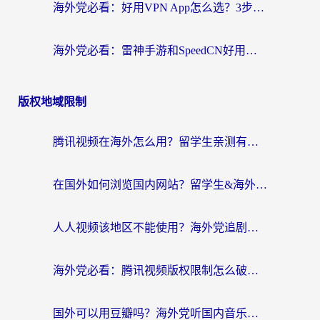
海外党必看：好用VPN App怎么选？3步教你无缝访问国内资源
海外党必看：雷神手游和SpeedCN好用吗？3招选对回国加速器无缝刷国内资源
版权地域限制
腾讯视频在海外怎么用？留学生亲测有效的回国加速器攻略
在国外如何浏览国内网站？留学生&海外华人的无缝访问指南
人人视频该地区不能使用？海外党追剧看片的终极解决方案来了
海外党必看：腾讯视频版权限制怎么破？3步让你轻松追剧
国外可以用豆瓣吗？海外党听国内音乐听书的实用指南