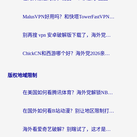
MalusVPN好用吗？和快塔TowerFastVPN对比哪个回国效果更好？海外党亲测实用指南
别再搜 vpn 安卓破解版下载了，海外党回国上网的正确姿势在这里
ChickCN和西游哪个好？海外党2026亲测回国加速器选择指南（附expressvpn中国对比）
版权地域限制
在美国如何看腾讯体育？海外党解锁NBA欧洲杯直播的终极攻略
在国外如何看B站动漫？别让地区限制打断你的追番节奏
海外看爱奇艺破解？别瞎试了，这才是留学生华人追剧看球的正确打开方式