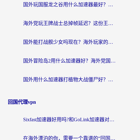
国外玩国服龙之谷用什么加速器最好？一份给海外游子的终极指南
海外党玩王牌战士总掉帧延迟？这份王牌战士延迟加速器终极指南救你命
国外能打战舰少女吗现在？海外玩家的国服游戏加速终极指南
国外冒险岛2用什么加速器好？海外党国服游戏畅玩全攻略（附鸣潮哈利波特加速技巧）
国外用什么加速器打植物大战僵尸好？海外党国服游戏加速终极指南
回国代理vpn
Sixfast加速器好用吗?和GoLink加速器对比哪个回国效果更好?海外党亲测实用指南
在海外漂泊的你，需要一个靠谱的“回国机场”