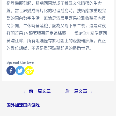
從登機那刻起，翻牆回國就成了維繫文化臍帶的生命
線。當世界變成碎片化的地理孤島時，技術應該重現完
整的國內數字生活。無論是清晨用喜馬拉雅收聽國內晨
間新聞，午休時登陸餓了麼為父母下單午餐，還是深夜
打開芒果TV跟著彈幕同步追綜藝——當IP位址精準落回
黃浦江畔，所有阻隔僅存於地圖上的虛擬輪廓線。真正
的數位歸鄉，不過是重現點擊即達的熟悉世界。
Spread the love
←
前一篇文章
后一篇文章
→
国外加速国内游戏