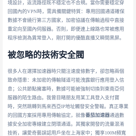
境設計，返流路徑既不穩定也不合規。當你需要穩定穿
回國內的VPN時，需具備關鍵特質：專用回國通道確保
數據不會繞行第三方國家，加密協議在傳輸過程中直接
重定向至國內伺服器。否則，即便連上線路也常被應用
程序檢測為異常登入，剛打開的優酷直播又瞬間黑屏。
被忽略的技術安全閥
很多人在選擇加速器時只關注速度條數字，卻忽略兩個
致命隱患：未加密的傳輸隧道可能洩露銀行應用登入信
息；公共節點擁塞時，數據可能被強制切換到東南亞伺
服器的陌生路由。我曾目睹朋友用某工具登入支付寶
時，突然跳轉到馬來西亞IP地址觸發安全警報。真正專業
的回國方案採用專用傳輸協定，就像
番茄加速器
通過數
據安全加密專線建立閉環通道。其獨家開發的流量混淆
技術，讓愛奇藝誤認用戶坐在上海家中；獨享100M頻寬