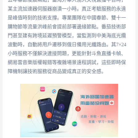
某主流加速器伺服器崩潰一小時。真正考驗服務的永遠
是峰值時刻的技術支撐。專業團隊在中國春節、雙十一
購物節等流量洪峰前會提前部署邊緣節點。番茄技術部
門甚至建有跨境延遲預警模型，當監測到中美海底光纜
波動時，自動將用戶遷移到俄日備用光纖路由。其7×24
小時服務不僅解決連接問題，更能針對斗魚直播卡幀、
網易雲音樂版權報錯等複雜場景遠程調試，這些即時保
障機制讓技術服務從商品變成真正的安全感。