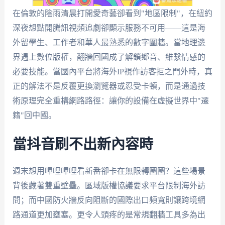
在倫敦的陰雨清晨打開愛奇藝卻看到"地區限制"，在紐約
深夜想點開騰訊視頻追劇卻顯示服務不可用——這是海
外留學生、工作者和華人最熟悉的數字圍牆。當地理邊
界遇上數位版權，翻牆回國成了解鎖鄉音、維繫情感的
必要技能。當國內平台將海外IP視作訪客拒之門外時，真
正的解法不是反覆更換瀏覽器或忍受卡頓，而是通過技
術原理完全重構網路路徑：讓你的設備在虛擬世界中"遷
籍"回中國。
當抖音刷不出新內容時
週末想用嗶哩嗶哩看新番卻卡在無限轉圈圈？這些場景
背後藏著雙重壁壘。區域版權協議要求平台限制海外訪
問；而中國防火牆反向阻斷的國際出口頻寬則讓跨境網
路通道更加壅塞。更令人頭疼的是常規翻牆工具多為出