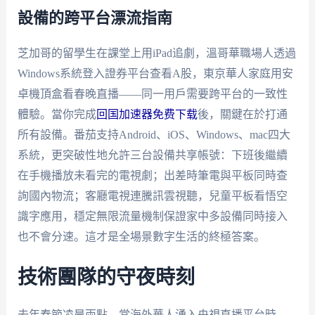
設備的跨平台漂流指南
芝加哥的留學生在課堂上用iPad追劇，溫哥華職場人透過
Windows系統登入證券平台查看A股，東京華人家庭用安
卓機頂盒看春晚直播——同一用戶需要跨平台的一致性
體驗。當你完成
回国加速器免费下载
後，關鍵在於打通
所有設備。番茄支持Android、iOS、Windows、mac四大
系統，更突破性地允許三台設備共享帳號：下班後繼續
在手機播放未看完的電視劇；出差時筆電與平板同時查
詢國內物流；客廳電視連騰訊雲視聽，兒童平板看悟空
識字應用，穩定無限流量機制保證家中多設備同時接入
也不會分速。這才是全場景數字生活的終極答案。
技術團隊的守夜時刻
去年春節凌晨兩點，當海外華人湧入央視直播平台時，