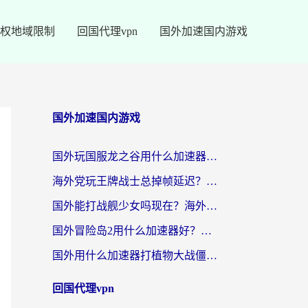
权地域限制
回国代理vpn
国外加速国内游戏
国外加速国内游戏
国外玩国服龙之谷用什么加速器最好？一份给海外游子的终极指南
海外党玩王牌战士总掉帧延迟？这份王牌战士延迟加速器终极指南救你命
国外能打战舰少女吗现在？海外玩家的国服游戏加速终极指南
国外冒险岛2用什么加速器好？海外党国服游戏畅玩全攻略（附鸣潮哈利波特加速技巧）
国外用什么加速器打植物大战僵尸好？海外党国服游戏加速终极指南
回国代理vpn