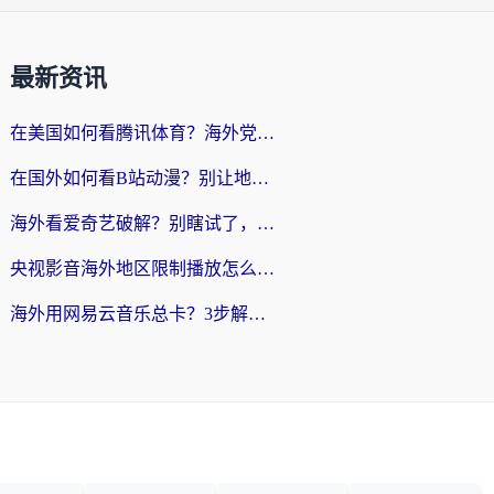
最新资讯
在美国如何看腾讯体育？海外党解锁NBA欧洲杯直播的终极攻略
在国外如何看B站动漫？别让地区限制打断你的追番节奏
海外看爱奇艺破解？别瞎试了，这才是留学生华人追剧看球的正确打开方式
央视影音海外地区限制播放怎么办？海外党亲测有效的回国加速指南
海外用网易云音乐总卡？3步解决版权限制+卡顿，还能听喜马拉雅！