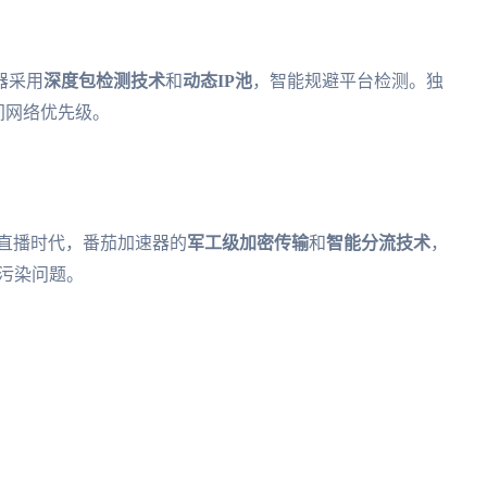
器采用
深度包检测技术
和
动态IP池
，智能规避平台检测。独
间网络优先级。
K直播时代，番茄加速器的
军工级加密传输
和
智能分流技术
，
S污染问题。