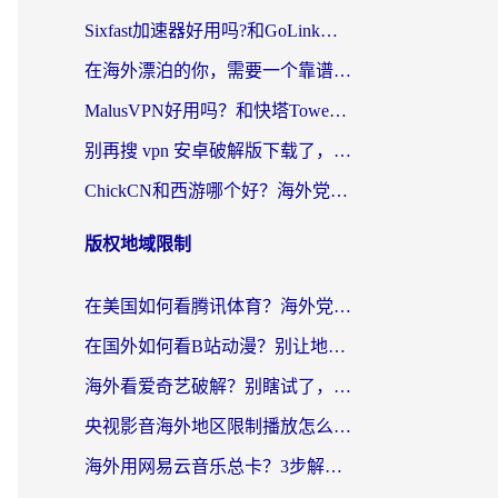
Sixfast加速器好用吗?和GoLink加速器对比哪个回国效果更好?海外党亲测实用指南
在海外漂泊的你，需要一个靠谱的“回国机场”
MalusVPN好用吗？和快塔TowerFastVPN对比哪个回国效果更好？海外党亲测实用指南
别再搜 vpn 安卓破解版下载了，海外党回国上网的正确姿势在这里
ChickCN和西游哪个好？海外党2026亲测回国加速器选择指南（附expressvpn中国对比）
版权地域限制
在美国如何看腾讯体育？海外党解锁NBA欧洲杯直播的终极攻略
在国外如何看B站动漫？别让地区限制打断你的追番节奏
海外看爱奇艺破解？别瞎试了，这才是留学生华人追剧看球的正确打开方式
央视影音海外地区限制播放怎么办？海外党亲测有效的回国加速指南
海外用网易云音乐总卡？3步解决版权限制+卡顿，还能听喜马拉雅！