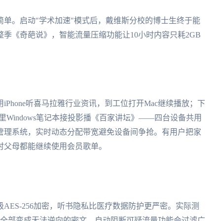
单。启动"学术加速"模式后，戴维斯分校的博士生终于能
整季《奇葩说》，智能流量压缩功能让10小时内容只耗2GB
Phone听喜马拉雅行业资讯，到工位打开Mac继续播放；下
夜里Windows笔记本接投影播《百家讲坛》——四台设备共用
管理系统，实时动态分配带宽避免设备间争抢。有用户把家
时父母都能继续使用会员歌单。
AES-256加密，听书隐私比医疗数据防护更严密。实际测
示全部变成无法逆向的密文。自动阻断可疑流量功能会过滤广