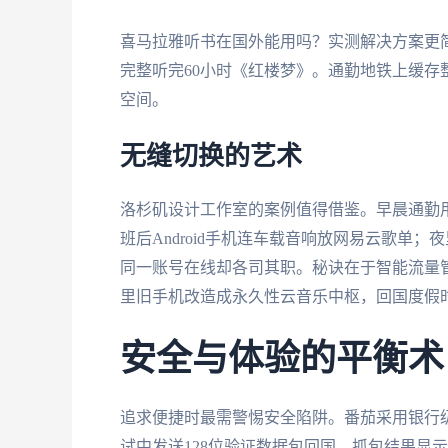
喜马拉雅听书在国外能用吗？实测解决方案更简
完整听完60小时《红楼梦》。通勤地铁上缓存
空间。
无缝切换的艺术
洛杉矶设计工作室的案例值得借鉴。早晨通勤用i
班后Android手机连车载音响放网易云歌单；
同一账号在线却各司其职。秘诀在于智能流量
里旧手机改造成永久性云音乐中枢，回国度假
安全与体验的平衡术
追求便捷时最需警惕安全陷阱。番茄采用银行级
试中发送128位验证数据包回国，抓包结果显