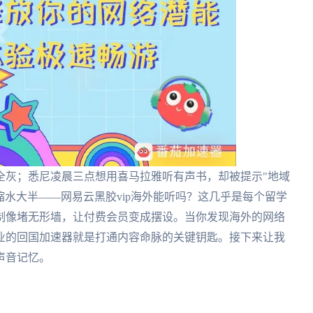
全灰；悉尼凌晨三点想用喜马拉雅听有声书，却被提示"地域
缩水大半——网易云黑胶vip海外能听吗？这几乎是每个留学
制像堵无形墙，让付费会员变成摆设。当你发现海外的网络
业的回国加速器就是打通内容命脉的关键钥匙。接下来让我
声音记忆。