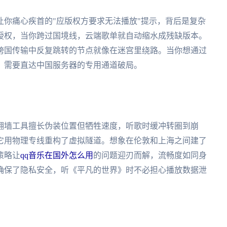
你痛心疾首的"应版权方要求无法播放"提示，背后是复杂
授权，当你跨过国境线，云端歌单就自动缩水成残缺版本。
跨国传输中反复跳转的节点就像在迷宫里绕路。当你想通过
，需要直达中国服务器的专用通道破局。
翻墙工具擅长伪装位置但牺牲速度，听歌时缓冲转圈到崩
它用物理专线重构了虚拟隧道。想象在伦敦和上海之间建了
策略让
qq音乐在国外怎么用
的问题迎刃而解，流畅度如同身
确保了隐私安全，听《平凡的世界》时不必担心播放数据泄