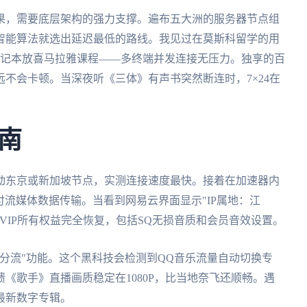
效果，需要底层架构的强力支撑。遍布五大洲的服务器节点组
智能算法就选出延迟最低的路线。我见过在莫斯科留学的用
笔记本放喜马拉雅课程——多终端并发连接无压力。独享的百
不会卡顿。当深夜听《三体》有声书突然断连时，7×24在
南
动东京或新加坡节点，实测连接速度最快。接着在加速器内
付流媒体数据传输。当看到网易云界面显示"IP属地：江
VIP所有权益完全恢复，包括SQ无损音质和会员音效设置。
能分流"功能。这个黑科技会检测到QQ音乐流量自动切换专
《歌手》直播画质稳定在1080P，比当地奈飞还顺畅。遇
最新数字专辑。