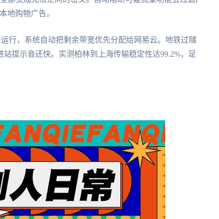
的本地购物广告。
后台运行，系统自动把剩余带宽优先分配给网易云。地铁过隧
站提示音还快。实测柏林到上海传输稳定性达99.2%，足