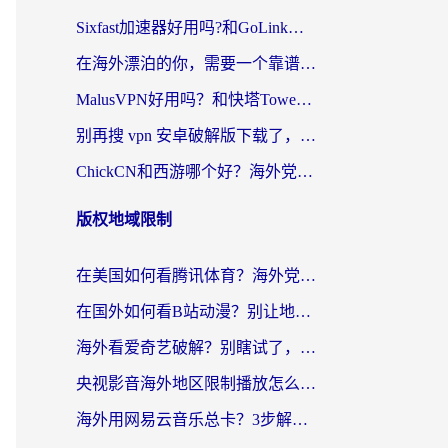
Sixfast加速器好用吗?和GoLink加速器对比哪个回国效果更好?海外党亲测实用指南
在海外漂泊的你，需要一个靠谱的“回国机场”
MalusVPN好用吗？和快塔TowerFastVPN对比哪个回国效果更好？海外党亲测实用指南
别再搜 vpn 安卓破解版下载了，海外党回国上网的正确姿势在这里
ChickCN和西游哪个好？海外党2026亲测回国加速器选择指南（附expressvpn中国对比）
版权地域限制
在美国如何看腾讯体育？海外党解锁NBA欧洲杯直播的终极攻略
在国外如何看B站动漫？别让地区限制打断你的追番节奏
海外看爱奇艺破解？别瞎试了，这才是留学生华人追剧看球的正确打开方式
央视影音海外地区限制播放怎么办？海外党亲测有效的回国加速指南
海外用网易云音乐总卡？3步解决版权限制+卡顿，还能听喜马拉雅！