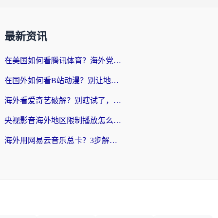
最新资讯
在美国如何看腾讯体育？海外党解锁NBA欧洲杯直播的终极攻略
在国外如何看B站动漫？别让地区限制打断你的追番节奏
海外看爱奇艺破解？别瞎试了，这才是留学生华人追剧看球的正确打开方式
央视影音海外地区限制播放怎么办？海外党亲测有效的回国加速指南
海外用网易云音乐总卡？3步解决版权限制+卡顿，还能听喜马拉雅！