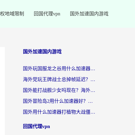
权地域限制
回国代理vpn
国外加速国内游戏
国外加速国内游戏
国外玩国服龙之谷用什么加速器最好？一份给海外游子的终极指南
海外党玩王牌战士总掉帧延迟？这份王牌战士延迟加速器终极指南救你命
国外能打战舰少女吗现在？海外玩家的国服游戏加速终极指南
国外冒险岛2用什么加速器好？海外党国服游戏畅玩全攻略（附鸣潮哈利波特加速技巧）
国外用什么加速器打植物大战僵尸好？海外党国服游戏加速终极指南
回国代理vpn