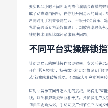
要实现24小时不间断听周杰伦演唱会直播的
成了动态路由网络，在你打开网易云的瞬间，
户同时用手机登录网易云、平板开QQ音乐、
兆带宽通道专为流媒体设计，副歌高潮段落永远
线的技术团队比你还紧张解决问题。
不同平台实操解锁指
针对网易云的解锁操作最见效率。安装后先启
开启"影音模式"，特殊优化的UDP协议专门对
苏"就意味着破墙成功。有加拿大用户实测黑胶
应对qq音乐在国外怎么用的挑战，记得用"智
线，避免和游戏流量互相干扰。多伦多用户反馈
到曲库更新延迟，手动切换广州节点立即同步