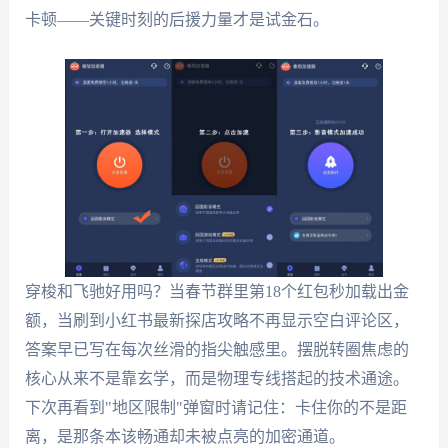
卡顿——关键时刻的后援力量才是试金石。
穿梭和飞驰好用吗？当春节群里第18个红包秒加载出金
额，当刷到小红书最新探店攻略不再显示空白评论区，
答案早已写在每次丝滑的指尖触感里。摆脱转圈焦虑的
核心从来不是靠玄学，而是物理专线搭起的技术通途。
下次再看到"地区限制"弹窗时请记住：卡住你的不是距
离，是那条本该畅通却未被点亮的加密通道。