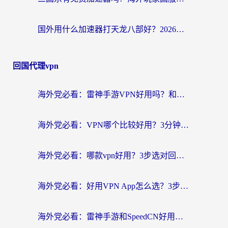
国外用什么加速器打天龙八部好？2026海外玩家国服游戏加速全攻略
回国代理vpn
海外党必看：雷神手游VPN好用吗？和天速回国VPN对比哪个回国效果更好？附实用加速器选择指南
海外党必看：VPN哪个比较好用？3分钟找到适合你的回国加速方案
海外党必看：哪款vpn好用？3步选对回国加速器，无缝刷剧玩游戏
海外党必看：好用VPN App怎么选？3步教你无缝访问国内资源
海外党必看：雷神手游和SpeedCN好用吗？3招选对回国加速器无缝刷国内资源