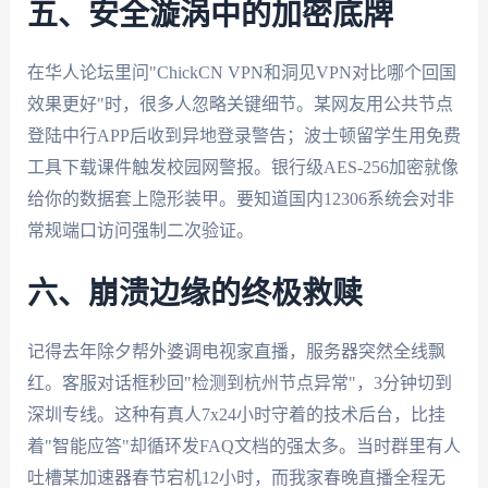
五、安全漩涡中的加密底牌
在华人论坛里问"ChickCN VPN和洞见VPN对比哪个回国
效果更好"时，很多人忽略关键细节。某网友用公共节点
登陆中行APP后收到异地登录警告；波士顿留学生用免费
工具下载课件触发校园网警报。银行级AES-256加密就像
给你的数据套上隐形装甲。要知道国内12306系统会对非
常规端口访问强制二次验证。
六、崩溃边缘的终极救赎
记得去年除夕帮外婆调电视家直播，服务器突然全线飘
红。客服对话框秒回"检测到杭州节点异常"，3分钟切到
深圳专线。这种有真人7x24小时守着的技术后台，比挂
着"智能应答"却循环发FAQ文档的强太多。当时群里有人
吐槽某加速器春节宕机12小时，而我家春晚直播全程无