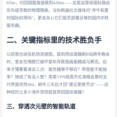
65ms，切回国服直接飙到428ms——这是运营商国际路由
优先级导致的物理隔离。当你刷遍社交媒体问"斧牛和夏
时国际好用吗"，更该关心它们是否部署足够的国内中转
服务器。
二、关键指标里的技术胜负手
以前我也迷信机场测速图。直到用加速器刷B站跨年晚会
时，室友在隔壁打崩坏星轨导致我画面糊成马赛克。后
来才懂要看清这三点：服务器够不够近？带宽能不能独
享？掉线了有没人管？用某VPN抢周杰伦演唱会票时支
付界面突然404，邮件三天后才回"建议更换节点"——这
种经历让多少海外党彻底放弃回国加速器？
三、穿透次元壁的智能轨道