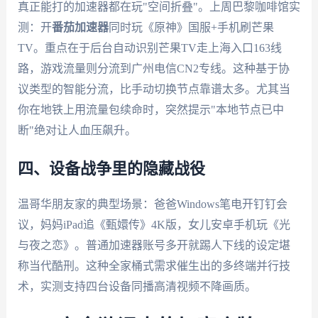
真正能打的加速器都在玩"空间折叠"。上周巴黎咖啡馆实
测：开
番茄加速器
同时玩《原神》国服+手机刷芒果
TV。重点在于后台自动识别芒果TV走上海入口163线
路，游戏流量则分流到广州电信CN2专线。这种基于协
议类型的智能分流，比手动切换节点靠谱太多。尤其当
你在地铁上用流量包续命时，突然提示"本地节点已中
断"绝对让人血压飙升。
四、设备战争里的隐藏战役
温哥华朋友家的典型场景：爸爸Windows笔电开钉钉会
议，妈妈iPad追《甄嬛传》4K版，女儿安卓手机玩《光
与夜之恋》。普通加速器账号多开就踢人下线的设定堪
称当代酷刑。这种全家桶式需求催生出的多终端并行技
术，实测支持四台设备同播高清视频不降画质。