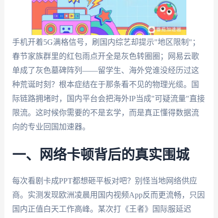
手机开着5G满格信号，刷国内综艺却提示"地区限制"；
春节家族群里的红包雨点开全是灰色转圈圈；网易云歌
单成了灰色墓碑阵列——留学生、海外党谁没经历过这
种荒诞时刻？根本症结在于那条看不见的物理光缆。国
际链路拥堵时，国内平台会把海外IP当成"可疑流量"直接
限流。这时候你需要的不是玄学，而是真正懂得数据流
向的专业回国加速器。
一、网络卡顿背后的真实围城
每次看剧卡成PPT都想砸平板对吧？别怪当地网络供应
商。实测发现欧洲凌晨用国内视频App反而更流畅，只因
国内正值白天工作高峰。某次打《王者》国际服延迟