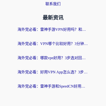
联系我们
最新资讯
海外党必看：雷神手游VPN好用吗？和天速回国VPN对比哪个回国效果更好？附实用加速器选择指南
海外党必看：VPN哪个比较好用？3分钟找到适合你的回国加速方案
海外党必看：哪款vpn好用？3步选对回国加速器，无缝刷剧玩游戏
海外党必看：好用VPN App怎么选？3步教你无缝访问国内资源
海外党必看：雷神手游和SpeedCN好用吗？3招选对回国加速器无缝刷国内资源