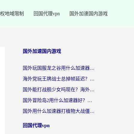
权地域限制
回国代理vpn
国外加速国内游戏
国外加速国内游戏
国外玩国服龙之谷用什么加速器最好？一份给海外游子的终极指南
海外党玩王牌战士总掉帧延迟？这份王牌战士延迟加速器终极指南救你命
国外能打战舰少女吗现在？海外玩家的国服游戏加速终极指南
国外冒险岛2用什么加速器好？海外党国服游戏畅玩全攻略（附鸣潮哈利波特加速技巧）
国外用什么加速器打植物大战僵尸好？海外党国服游戏加速终极指南
回国代理vpn