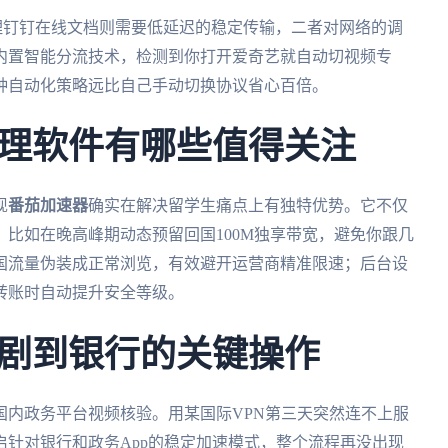
理钉钉在线文档则需要低延迟的稳定传输，二者对网络的调
内置智能分流技术，检测到你打开爱奇艺就自动切视频专
种自动化策略远比自己手动切换协议省心百倍。
理软件有哪些值得关注
现
番茄加速器
确实在解决留学生痛点上有独特优势。它不仅
比如在晚高峰期动态预留回国100M独享带宽，避免你跟几
国流量伪装成正常浏览，有效避开运营商精准限速；后台设
转账时自动提升安全等级。
剧到银行的关键操作
国内政务平台视频核验。用某国际VPN第三天突然连不上服
启针对银行和政务App的稳定加速模式，整个流程再没出现