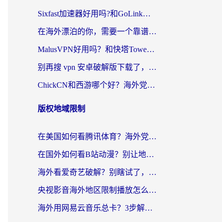
Sixfast加速器好用吗?和GoLink加速器对比哪个回国效果更好?海外党亲测实用指南
在海外漂泊的你，需要一个靠谱的“回国机场”
MalusVPN好用吗？和快塔TowerFastVPN对比哪个回国效果更好？海外党亲测实用指南
别再搜 vpn 安卓破解版下载了，海外党回国上网的正确姿势在这里
ChickCN和西游哪个好？海外党2026亲测回国加速器选择指南（附expressvpn中国对比）
版权地域限制
在美国如何看腾讯体育？海外党解锁NBA欧洲杯直播的终极攻略
在国外如何看B站动漫？别让地区限制打断你的追番节奏
海外看爱奇艺破解？别瞎试了，这才是留学生华人追剧看球的正确打开方式
央视影音海外地区限制播放怎么办？海外党亲测有效的回国加速指南
海外用网易云音乐总卡？3步解决版权限制+卡顿，还能听喜马拉雅！