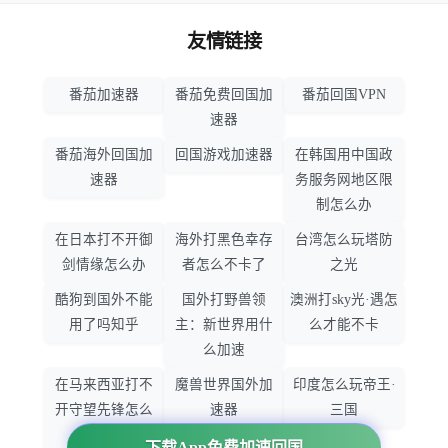
友情链接
番茄加速器
番茄免费回国加
番茄回国VPN
速器
番茄海外回国加
回国游戏加速器
在韩国用中国政
速器
务服务网地区限
制怎么办
在日本打不开御
海外打黑色幸存
台湾怎么玩塔防
剑情缘怎么办
者怎么不卡了
之光
酷狗到国外不能
国外打野兽领
澳洲打sky光·遇怎
用了吗知乎
主：新世界用什
么才能不卡
么加速
在马来西亚打不
魔兽世界国外加
印度怎么玩帝王·
开守望先锋怎么
速器
三国
办
下载App免费加速回国