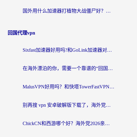
国外用什么加速器打植物大战僵尸好？海外党国服游戏加速终极指南
回国代理vpn
Sixfast加速器好用吗?和GoLink加速器对比哪个回国效果更好?海外党亲测实用指南
在海外漂泊的你，需要一个靠谱的“回国机场”
MalusVPN好用吗？和快塔TowerFastVPN对比哪个回国效果更好？海外党亲测实用指南
别再搜 vpn 安卓破解版下载了，海外党回国上网的正确姿势在这里
ChickCN和西游哪个好？海外党2026亲测回国加速器选择指南（附expressvpn中国对比）