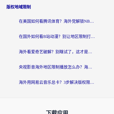
版权地域限制
在美国如何看腾讯体育？海外党解锁NBA欧洲杯直播的终极攻略
在国外如何看B站动漫？别让地区限制打断你的追番节奏
海外看爱奇艺破解？别瞎试了，这才是留学生华人追剧看球的正确打开方式
央视影音海外地区限制播放怎么办？海外党亲测有效的回国加速指南
海外用网易云音乐总卡？3步解决版权限制+卡顿，还能听喜马拉雅！
下载应用