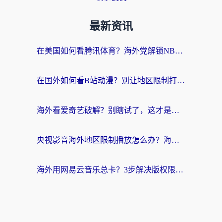
最新资讯
在美国如何看腾讯体育？海外党解锁NBA欧洲杯直播的终极攻略
在国外如何看B站动漫？别让地区限制打断你的追番节奏
海外看爱奇艺破解？别瞎试了，这才是留学生华人追剧看球的正确打开方式
央视影音海外地区限制播放怎么办？海外党亲测有效的回国加速指南
海外用网易云音乐总卡？3步解决版权限制+卡顿，还能听喜马拉雅！