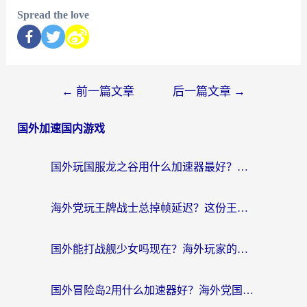
Spread the love
←
前一篇文章
后一篇文章
→
国外加速国内游戏
国外玩国服龙之谷用什么加速器最好？一份给海外游子的终极指南
海外党玩王牌战士总掉帧延迟？这份王牌战士延迟加速器终极指南救你命
国外能打战舰少女吗现在？海外玩家的国服游戏加速终极指南
国外冒险岛2用什么加速器好？海外党国服游戏畅玩全攻略（附鸣潮哈利波特加速技巧）