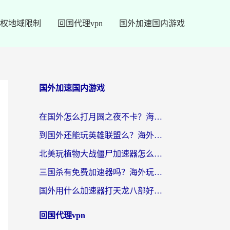
权地域限制
回国代理vpn
国外加速国内游戏
国外加速国内游戏
在国外怎么打月圆之夜不卡？海外玩家国服游戏加速终极指南（附巴西英国游戏适配方案）
到国外还能玩英雄联盟么？海外玩家国服游戏畅玩终极指南
北美玩植物大战僵尸加速器怎么选？2026海外党必看的国服游戏加速指南
三国杀有免费加速器吗？海外玩家国服畅玩终极指南（附泰国南非专属解决方案）
国外用什么加速器打天龙八部好？2026海外玩家国服游戏加速全攻略
回国代理vpn