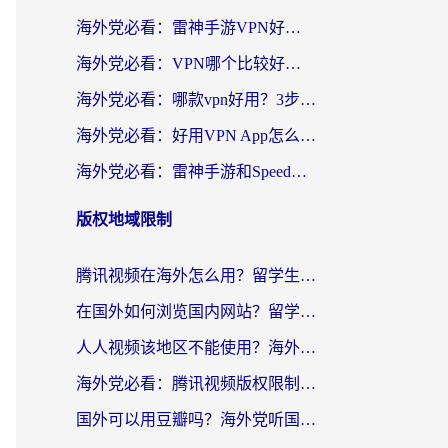
海外党必看：雷神手游VPN好用吗？和天速回国VPN对比哪个回国效果更好？附实用加速器选择指南
海外党必看：VPN哪个比较好用？3分钟找到适合你的回国加速方案
海外党必看：哪款vpn好用？3步选对回国加速器，无缝刷剧玩游戏
海外党必看：好用VPN App怎么选？3步教你无缝访问国内资源
海外党必看：雷神手游和SpeedCN好用吗？3招选对回国加速器无缝刷国内资源
版权地域限制
腾讯视频在海外怎么用？留学生亲测有效的回国加速器攻略
在国外如何浏览国内网站？留学生&海外华人的无缝访问指南
人人视频该地区不能使用？海外党追剧看片的终极解决方案来了
海外党必看：腾讯视频版权限制怎么破？3步让你轻松追剧
国外可以用豆瓣吗？海外党听国内音乐听书的实用指南