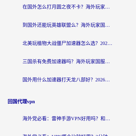
在国外怎么打月圆之夜不卡？海外玩家国服游戏加速终极指南（附巴西英国游戏适配方案）
到国外还能玩英雄联盟么？海外玩家国服游戏畅玩终极指南
北美玩植物大战僵尸加速器怎么选？2026海外党必看的国服游戏加速指南
三国杀有免费加速器吗？海外玩家国服畅玩终极指南（附泰国南非专属解决方案）
国外用什么加速器打天龙八部好？2026海外玩家国服游戏加速全攻略
回国代理vpn
海外党必看：雷神手游VPN好用吗？和天速回国VPN对比哪个回国效果更好？附实用加速器选择指南