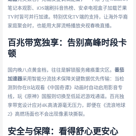
笔记本观影、iOS端刷抖音热榜、安卓电视盒子加载芒果
TV时皆可并行加速。特别优化TV端的支持，让海外华裔
家庭聚会时，也能用大屏流畅播放央视春晚直播。
百兆带宽独享：告别高峰时段卡
顿
国内晚八点黄金档，往往是解锁服务瘫痪重灾区。
番茄
加速器
采用智能分流技术保障关键数据优先传输：当检
测到你在B站观看《中国奇谭》动画时自动启用影音专
线，玩《原神》国服则切换至低延迟游戏通道。百兆独
享带宽设计应对4K高清源毫无压力，即便在《流浪地球
2》高燃场面也不会出现像素块撕裂。
安全与保障：看得舒心更安心