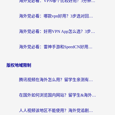
海外党必看：VPN哪个比较好用？3分钟找到适合你的回国加速方案
海外党必看：哪款vpn好用？3步选对回国加速器，无缝刷剧玩游戏
海外党必看：好用VPN App怎么选？3步教你无缝访问国内资源
海外党必看：雷神手游和SpeedCN好用吗？3招选对回国加速器无缝刷国内资源
版权地域限制
腾讯视频在海外怎么用？留学生亲测有效的回国加速器攻略
在国外如何浏览国内网站？留学生&海外华人的无缝访问指南
人人视频该地区不能使用？海外党追剧看片的终极解决方案来了