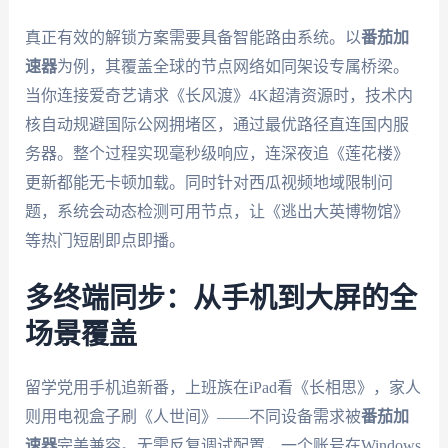
真正有效的解锁方案需要具备智能路由系统。以
番茄加
速器
为例，其覆盖全球的节点网络如同架设专属桥梁。
当你连接爱奇艺请求《长风渡》4K超清资源时，技术内
核自动规避国际公网拥堵区，通过最优路径直连国内服
务器。整个过程实现毫秒级响应，连深夜追《莲花楼》
更新都能无卡顿加载。同时针对西瓜视频地域限制问
题，系统会动态检测可用节点，让《逃出大英博物馆》
等热门短剧即点即播。
多终端同步：从手机到大屏的全
场景覆盖
留学党用手机追新番，上班族在iPad看《长相思》，家人
则用电视盒子刷《人世间》——不同设备需求被
番茄加
速器
完美兼容。无需反复调试配置，一个账号在Windows