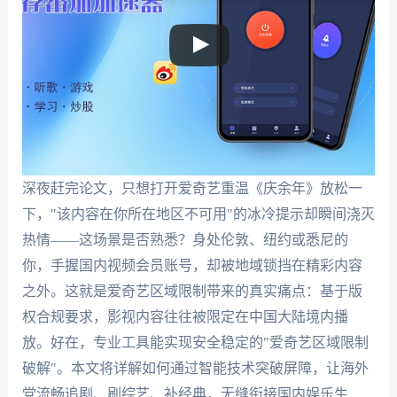
深夜赶完论文，只想打开爱奇艺重温《庆余年》放松一
下，"该内容在你所在地区不可用"的冰冷提示却瞬间浇灭
热情——这场景是否熟悉？身处伦敦、纽约或悉尼的
你，手握国内视频会员账号，却被地域锁挡在精彩内容
之外。这就是爱奇艺区域限制带来的真实痛点：基于版
权合规要求，影视内容往往被限定在中国大陆境内播
放。好在，专业工具能实现安全稳定的"爱奇艺区域限制
破解"。本文将详解如何通过智能技术突破屏障，让海外
党流畅追剧、刷综艺、补经典，无缝衔接国内娱乐生