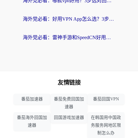
海外党必看：哪款vpn好用？3步选对回国加速器，无缝刷剧玩游戏
海外党必看：好用VPN App怎么选？3步教你无缝访问国内资源
海外党必看：雷神手游和SpeedCN好用吗？3招选对回国加速器无缝刷国内资源
友情链接
番茄加速器
番茄免费回国加
番茄回国VPN
速器
番茄海外回国加
回国游戏加速器
在韩国用中国政
速器
务服务网地区限
制怎么办