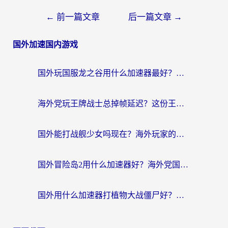
←
前一篇文章
后一篇文章
→
国外加速国内游戏
国外玩国服龙之谷用什么加速器最好？一份给海外游子的终极指南
海外党玩王牌战士总掉帧延迟？这份王牌战士延迟加速器终极指南救你命
国外能打战舰少女吗现在？海外玩家的国服游戏加速终极指南
国外冒险岛2用什么加速器好？海外党国服游戏畅玩全攻略（附鸣潮哈利波特加速技巧）
国外用什么加速器打植物大战僵尸好？海外党国服游戏加速终极指南