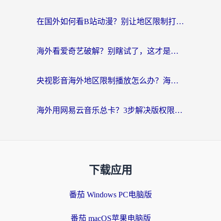
在国外如何看B站动漫？别让地区限制打断你的追番节奏
海外看爱奇艺破解？别瞎试了，这才是留学生华人追剧看球的正确打开方式
央视影音海外地区限制播放怎么办？海外党亲测有效的回国加速指南
海外用网易云音乐总卡？3步解决版权限制+卡顿，还能听喜马拉雅！
下载应用
番茄 Windows PC电脑版
番茄 macOS苹果电脑版