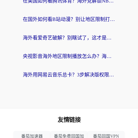
在美国如何看腾讯体育？海外党解锁NBA欧洲杯直播的终极攻略
在国外如何看B站动漫？别让地区限制打断你的追番节奏
海外看爱奇艺破解？别瞎试了，这才是留学生华人追剧看球的正确打开方式
央视影音海外地区限制播放怎么办？海外党亲测有效的回国加速指南
海外用网易云音乐总卡？3步解决版权限制+卡顿，还能听喜马拉雅！
友情链接
番茄加速器
番茄免费回国加
番茄回国VPN