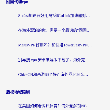
回国代理vpn
Sixfast加速器好用吗?和GoLink加速器对比哪个回国效果更好?海外党亲测实用指南
在海外漂泊的你，需要一个靠谱的“回国机场”
MalusVPN好用吗？和快塔TowerFastVPN对比哪个回国效果更好？海外党亲测实用指南
别再搜 vpn 安卓破解版下载了，海外党回国上网的正确姿势在这里
ChickCN和西游哪个好？海外党2026亲测回国加速器选择指南（附expressvpn中国对比）
版权地域限制
在美国如何看腾讯体育？海外党解锁NBA欧洲杯直播的终极攻略