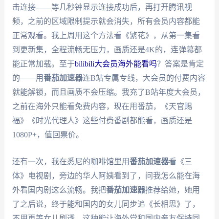
击连接——等几秒钟显示连接成功后，再打开腾讯视
频，之前的区域限制提示就会消失，所有会员内容都能
正常观看。我上周用这个方法看《繁花》，从第一集看
到更新集，全程流畅无压力，画质还是4K的，连弹幕都
能正常加载。至于
bilibili大会员海外能看吗
？答案是肯定
的——用
番茄加速器
连B站专属专线，大会员的付费内容
就能解锁，而且画质不会压缩。我充了B站年度大会员，
之前在海外只能看免费内容，现在用番茄，《天官赐
福》《时光代理人》这些付费番剧都能看，画质还是
1080P+，值回票价。
还有一次，我在悉尼的咖啡馆里用
番茄加速器
看《三
体》电视剧，旁边的华人阿姨看到了，问我怎么能在海
外看国内剧这么流畅。我把
番茄加速器
推荐给她，她用
了之后说，终于能和国内的女儿同步追《长相思》了，
不用再等女儿剧透。这种能让海外党和国内亲友保持同