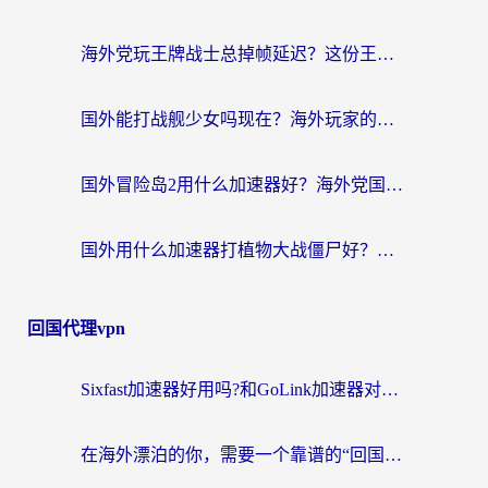
海外党玩王牌战士总掉帧延迟？这份王牌战士延迟加速器终极指南救你命
国外能打战舰少女吗现在？海外玩家的国服游戏加速终极指南
国外冒险岛2用什么加速器好？海外党国服游戏畅玩全攻略（附鸣潮哈利波特加速技巧）
国外用什么加速器打植物大战僵尸好？海外党国服游戏加速终极指南
回国代理vpn
Sixfast加速器好用吗?和GoLink加速器对比哪个回国效果更好?海外党亲测实用指南
在海外漂泊的你，需要一个靠谱的“回国机场”