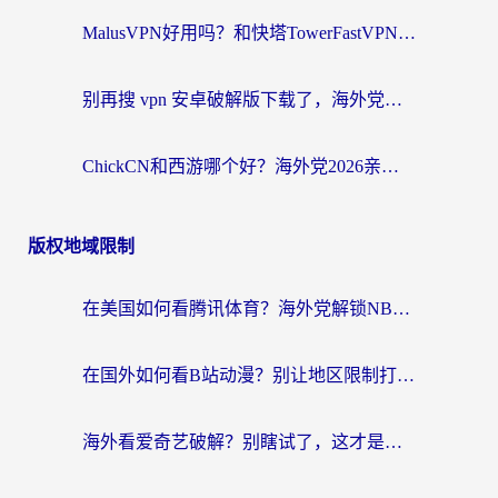
MalusVPN好用吗？和快塔TowerFastVPN对比哪个回国效果更好？海外党亲测实用指南
别再搜 vpn 安卓破解版下载了，海外党回国上网的正确姿势在这里
ChickCN和西游哪个好？海外党2026亲测回国加速器选择指南（附expressvpn中国对比）
版权地域限制
在美国如何看腾讯体育？海外党解锁NBA欧洲杯直播的终极攻略
在国外如何看B站动漫？别让地区限制打断你的追番节奏
海外看爱奇艺破解？别瞎试了，这才是留学生华人追剧看球的正确打开方式