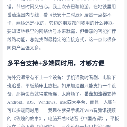
错，节省时间又省心。我上次去巴黎旅游，在地铁里用
番茄连国内专线，看《长安十二时辰》居然一点都不
卡，画质还是4K的，旁边的朋友都问我用的什么神器。
要知道地铁里的网络信号本来就弱，但番茄的智能推荐
线路功能，总能找到最稳定的连接方式，这一点比很多
同类产品强太多。
多平台支持+多端同时用，才够方便
海外党通常有不止一个设备：手机通勤时看剧、电脑下
班追番、平板躺床上放松。如果加速器只能支持一个设
备，那换设备就得重新连，太麻烦了。
番茄加速器
支持
Android、iOS、Windows、mac四大平台，而且一人账号
可以多端同时用——我现在就是手机连WiFi看腾讯视频
的《玫瑰的故事》，电脑开着B站看《中国奇谭》，平板
还在后台下载《琅琊榜》，三个设备一起用都没问题，