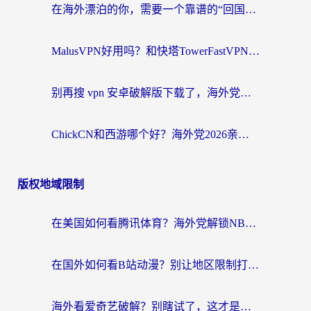
在海外漂泊的你，需要一个靠谱的“回国机场”
MalusVPN好用吗？和快塔TowerFastVPN对比哪个回国效果更好？海外党亲测实用指南
别再搜 vpn 安卓破解版下载了，海外党回国上网的正确姿势在这里
ChickCN和西游哪个好？海外党2026亲测回国加速器选择指南（附expressvpn中国对比）
版权地域限制
在美国如何看腾讯体育？海外党解锁NBA欧洲杯直播的终极攻略
在国外如何看B站动漫？别让地区限制打断你的追番节奏
海外看爱奇艺破解？别瞎试了，这才是留学生华人追剧看球的正确打开方式