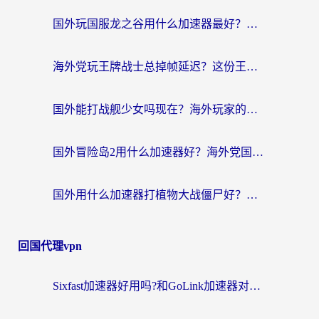
国外玩国服龙之谷用什么加速器最好？一份给海外游子的终极指南
海外党玩王牌战士总掉帧延迟？这份王牌战士延迟加速器终极指南救你命
国外能打战舰少女吗现在？海外玩家的国服游戏加速终极指南
国外冒险岛2用什么加速器好？海外党国服游戏畅玩全攻略（附鸣潮哈利波特加速技巧）
国外用什么加速器打植物大战僵尸好？海外党国服游戏加速终极指南
回国代理vpn
Sixfast加速器好用吗?和GoLink加速器对比哪个回国效果更好?海外党亲测实用指南