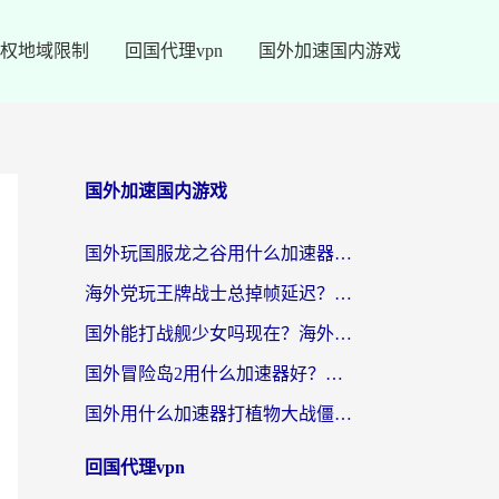
权地域限制
回国代理vpn
国外加速国内游戏
国外加速国内游戏
国外玩国服龙之谷用什么加速器最好？一份给海外游子的终极指南
海外党玩王牌战士总掉帧延迟？这份王牌战士延迟加速器终极指南救你命
国外能打战舰少女吗现在？海外玩家的国服游戏加速终极指南
国外冒险岛2用什么加速器好？海外党国服游戏畅玩全攻略（附鸣潮哈利波特加速技巧）
国外用什么加速器打植物大战僵尸好？海外党国服游戏加速终极指南
回国代理vpn