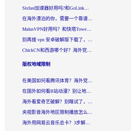
Sixfast加速器好用吗?和GoLink加速器对比哪个回国效果更好?海外党亲测实用指南
在海外漂泊的你，需要一个靠谱的“回国机场”
MalusVPN好用吗？和快塔TowerFastVPN对比哪个回国效果更好？海外党亲测实用指南
别再搜 vpn 安卓破解版下载了，海外党回国上网的正确姿势在这里
ChickCN和西游哪个好？海外党2026亲测回国加速器选择指南（附expressvpn中国对比）
版权地域限制
在美国如何看腾讯体育？海外党解锁NBA欧洲杯直播的终极攻略
在国外如何看B站动漫？别让地区限制打断你的追番节奏
海外看爱奇艺破解？别瞎试了，这才是留学生华人追剧看球的正确打开方式
央视影音海外地区限制播放怎么办？海外党亲测有效的回国加速指南
海外用网易云音乐总卡？3步解决版权限制+卡顿，还能听喜马拉雅！