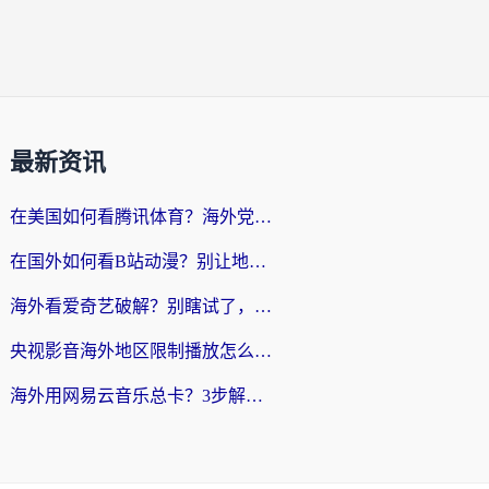
最新资讯
在美国如何看腾讯体育？海外党解锁NBA欧洲杯直播的终极攻略
在国外如何看B站动漫？别让地区限制打断你的追番节奏
海外看爱奇艺破解？别瞎试了，这才是留学生华人追剧看球的正确打开方式
央视影音海外地区限制播放怎么办？海外党亲测有效的回国加速指南
海外用网易云音乐总卡？3步解决版权限制+卡顿，还能听喜马拉雅！