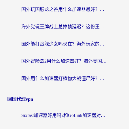
国外玩国服龙之谷用什么加速器最好？一份给海外游子的终极指南
海外党玩王牌战士总掉帧延迟？这份王牌战士延迟加速器终极指南救你命
国外能打战舰少女吗现在？海外玩家的国服游戏加速终极指南
国外冒险岛2用什么加速器好？海外党国服游戏畅玩全攻略（附鸣潮哈利波特加速技巧）
国外用什么加速器打植物大战僵尸好？海外党国服游戏加速终极指南
回国代理vpn
Sixfast加速器好用吗?和GoLink加速器对比哪个回国效果更好?海外党亲测实用指南