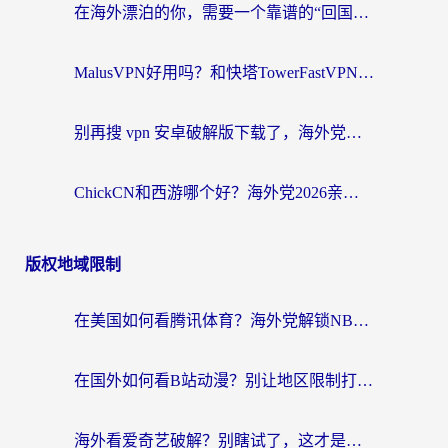
在海外漂泊的你，需要一个靠谱的“回国机场”
MalusVPN好用吗？和快塔TowerFastVPN对比哪个回国效果更好？海外党亲测实用指南
别再搜 vpn 安卓破解版下载了，海外党回国上网的正确姿势在这里
ChickCN和西游哪个好？海外党2026亲测回国加速器选择指南（附expressvpn中国对比）
版权地域限制
在美国如何看腾讯体育？海外党解锁NBA欧洲杯直播的终极攻略
在国外如何看B站动漫？别让地区限制打断你的追番节奏
海外看爱奇艺破解？别瞎试了，这才是留学生华人追剧看球的正确打开方式