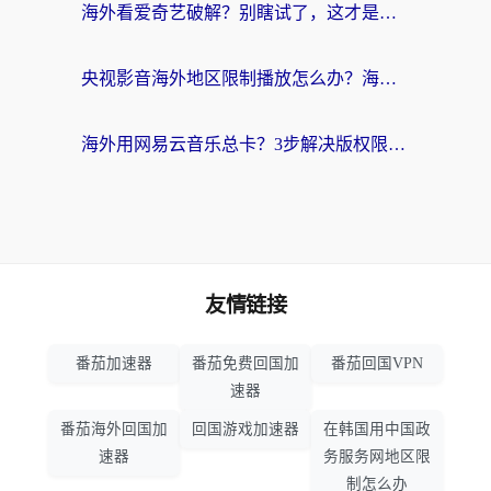
海外看爱奇艺破解？别瞎试了，这才是留学生华人追剧看球的正确打开方式
央视影音海外地区限制播放怎么办？海外党亲测有效的回国加速指南
海外用网易云音乐总卡？3步解决版权限制+卡顿，还能听喜马拉雅！
友情链接
番茄加速器
番茄免费回国加
番茄回国VPN
速器
番茄海外回国加
回国游戏加速器
在韩国用中国政
速器
务服务网地区限
制怎么办