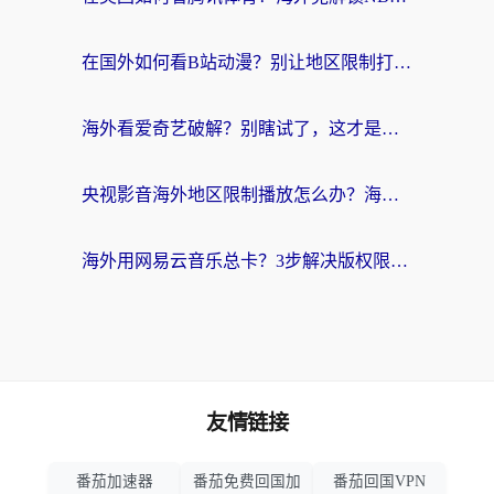
在国外如何看B站动漫？别让地区限制打断你的追番节奏
海外看爱奇艺破解？别瞎试了，这才是留学生华人追剧看球的正确打开方式
央视影音海外地区限制播放怎么办？海外党亲测有效的回国加速指南
海外用网易云音乐总卡？3步解决版权限制+卡顿，还能听喜马拉雅！
友情链接
番茄加速器
番茄免费回国加
番茄回国VPN