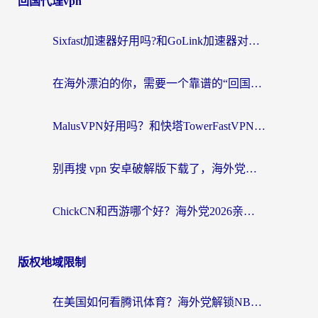
回国代理vpn
Sixfast加速器好用吗?和GoLink加速器对比哪个回国效果更好?海外党亲测实用指南
在海外漂泊的你，需要一个靠谱的“回国机场”
MalusVPN好用吗？和快塔TowerFastVPN对比哪个回国效果更好？海外党亲测实用指南
别再搜 vpn 安卓破解版下载了，海外党回国上网的正确姿势在这里
ChickCN和西游哪个好？海外党2026亲测回国加速器选择指南（附expressvpn中国对比）
版权地域限制
在美国如何看腾讯体育？海外党解锁NBA欧洲杯直播的终极攻略