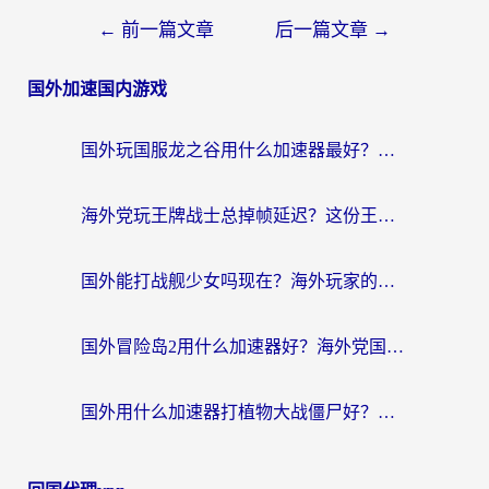
←
前一篇文章
后一篇文章
→
国外加速国内游戏
国外玩国服龙之谷用什么加速器最好？一份给海外游子的终极指南
海外党玩王牌战士总掉帧延迟？这份王牌战士延迟加速器终极指南救你命
国外能打战舰少女吗现在？海外玩家的国服游戏加速终极指南
国外冒险岛2用什么加速器好？海外党国服游戏畅玩全攻略（附鸣潮哈利波特加速技巧）
国外用什么加速器打植物大战僵尸好？海外党国服游戏加速终极指南