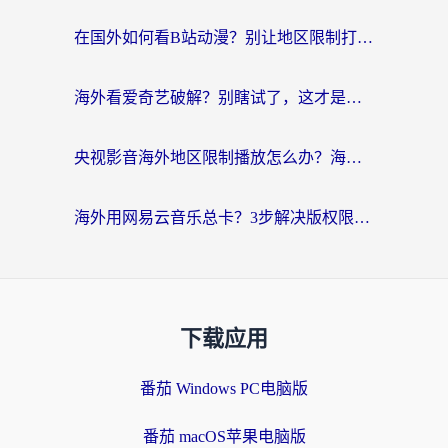
在国外如何看B站动漫？别让地区限制打断你的追番节奏
海外看爱奇艺破解？别瞎试了，这才是留学生华人追剧看球的正确打开方式
央视影音海外地区限制播放怎么办？海外党亲测有效的回国加速指南
海外用网易云音乐总卡？3步解决版权限制+卡顿，还能听喜马拉雅！
下载应用
番茄 Windows PC电脑版
番茄 macOS苹果电脑版