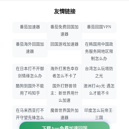
友情链接
番茄加速器
番茄免费回国加
番茄回国VPN
速器
番茄海外回国加
回国游戏加速器
在韩国用中国政
速器
务服务网地区限
制怎么办
在日本打不开御
海外打黑色幸存
台湾怎么玩塔防
剑情缘怎么办
者怎么不卡了
之光
酷狗到国外不能
国外打野兽领
澳洲打sky光·遇怎
用了吗知乎
主：新世界用什
么才能不卡
么加速
在马来西亚打不
魔兽世界国外加
印度怎么玩帝王·
开守望先锋怎么
速器
三国
办
下载App免费加速回国